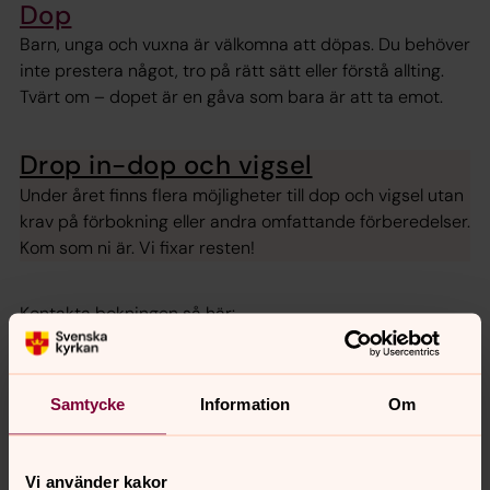
Dop
Barn, unga och vuxna är välkomna att döpas. Du behöver
inte prestera något, tro på rätt sätt eller förstå allting.
Tvärt om – dopet är en gåva som bara är att ta emot.
Drop in-dop och vigsel
Under året finns flera möjligheter till dop och vigsel utan
krav på förbokning eller andra omfattande förberedelser.
Kom som ni är. Vi fixar resten!
Kontakta bokningen så här:
Telefon
021-81 46 00
Vardagar kl 8-16
Samtycke
Information
Om
E-post
vasteras.bokning@svenskakyrkan.se
Vi använder kakor