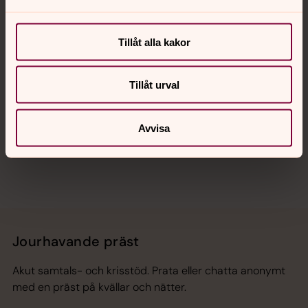
Kalender
Tillåt alla kakor
Hitta snabbt
Tillåt urval
Avvisa
Sociala kanaler
Jourhavande präst
Akut samtals- och krisstöd. Prata eller chatta anonymt
med en präst på kvällar och nätter.