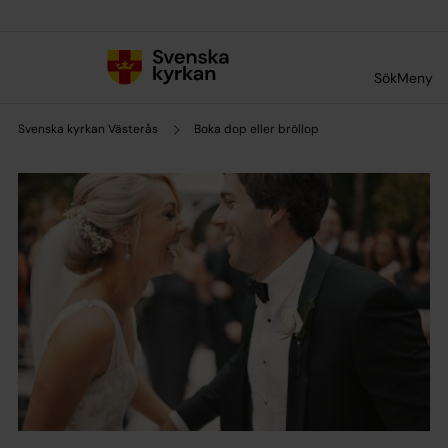
Till innehållet
Till undermeny
Sök
Meny
Svenska kyrkan Västerås
Boka dop eller bröllop