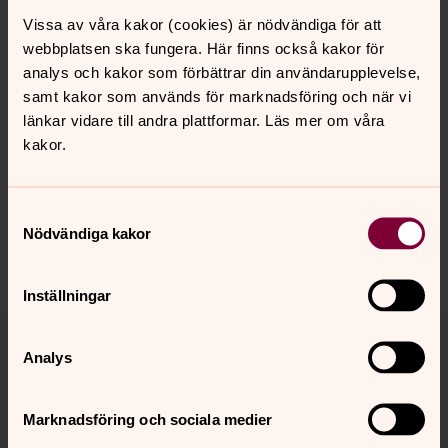
Bokningen gäller dop eller vigsel enligt Svenska kyrkans
Vissa av våra kakor (cookies) är nödvändiga för att
ordning.
webbplatsen ska fungera. Här finns också kakor för
analys och kakor som förbättrar din användarupplevelse,
samt kakor som används för marknadsföring och när vi
länkar vidare till andra plattformar. Läs mer om våra
Senast ändrad 18 mars 2022
kakor.
Synpunkter eller frågor på sidans
innehåll?
Samtyckesval
vasteras.pastorat@svenskakyrkan.se
Nödvändiga kakor
Dela
Inställningar
Tillbaka till toppen
Tillbaka till innehållet
Analys
Kontakt
Marknadsföring och sociala medier