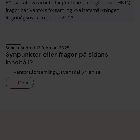
För sitt aktiva arbete för jämlikhet, mångfald och HBTQ-
frågor har Vantörs församling kvalitetsmärkningen
Regnbågsnyckeln sedan 2023.
Senast ändrad 12 februari 2025
Synpunkter eller frågor på sidans
innehåll?
vantors.forsamling@svenskakyrkan.se
Dela
Tillbaka till toppen
Tillbaka till innehållet