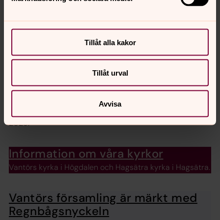
Vantörs kyrkoråd
Tillåt alla kakor
Det här är kyrkorådet i Vantörs församling 2026-2029
Tillåt urval
Kyrkofullmäktige i Vantörs
församling
Avvisa
Detta är kyrkofullmäktige i Vantörs församling 2026-
2029.
Information om våra kyrkor
Vantörs kyrka i Högdalen och Hagsätra kyrka i Hagsätra.
Vantörs församling är märkt med
Regnbågsnyckeln