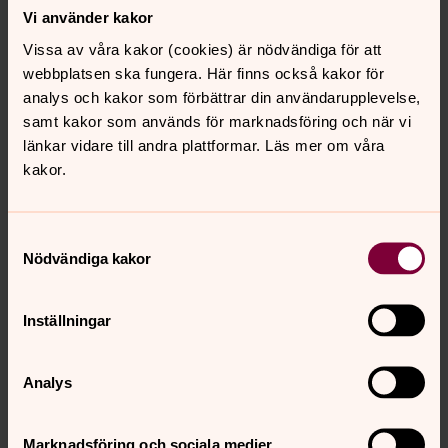
Vi använder kakor
Fack 77802692
Box 15018
Vissa av våra kakor (cookies) är nödvändiga för att
750 15 Uppsala
webbplatsen ska fungera. Här finns också kakor för
analys och kakor som förbättrar din användarupplevelse,
***
samt kakor som används för marknadsföring och när vi
Organisationsnummer: 252000-0668
länkar vidare till andra plattformar. Läs mer om våra
kakor.
_____________________________________
____________
Samtyckesval
Nödvändiga kakor
Ge en gåva
Skänk gärna en gåva via Swish till kyrkans arbete
lokalt eller internationellt.
Inställningar
Swishnummer till vår diakoni: 123 606 47 29
(till
behövande i närområdet)
Analys
Swishnummer till Act Svenska kyrkan: 123 431 55
45
(till krisdrabbade internationellt)
Marknadsföring och sociala medier