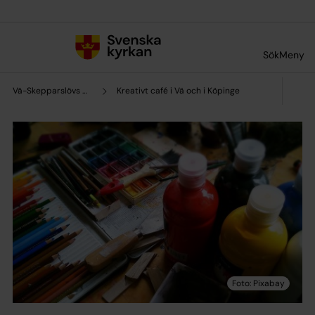
Till innehållet
Till undermeny
Sök
Meny
Vä-Skepparslövs pastorat
Kreativt café i Vä och i Köpinge