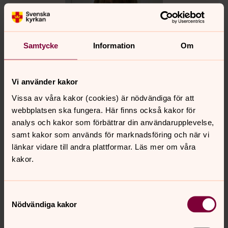
Samtycke
Information
Om
Vi använder kakor
Vissa av våra kakor (cookies) är nödvändiga för att
webbplatsen ska fungera. Här finns också kakor för
Carina Yngvesson
analys och kakor som förbättrar din användarupplevelse,
Diakoniassistent, Vä-Skepparslövs pastorat
samt kakor som används för marknadsföring och när vi
Direkt:
0730 - 76 67 54
länkar vidare till andra plattformar. Läs mer om våra
carina.yngvesson@svenskakyrkan.se
E-post:
kakor.
Samtyckesval
Nödvändiga kakor
Senast ändrad 5 augusti 2026