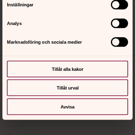
Synpunkter eller frågor på sidans
Inställningar
innehåll?
va.pastorat@svenskakyrkan.se
Analys
Dela
Marknadsföring och sociala medier
Tillbaka till toppen
Tillbaka till innehållet
Tillåt alla kakor
Tillåt urval
Kontakt
Avvisa
Kalender