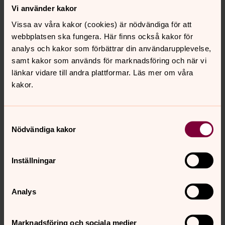
fungerar i Sverige, vad begravningsavgiften innebär
Vi använder kakor
och vad som ingår i begravningsavgiften.
Vissa av våra kakor (cookies) är nödvändiga för att
Ladda ner och läs skriften
Om begravning
som
webbplatsen ska fungera. Här finns också kakor för
tagits fram av Svenska kyrkans
analys och kakor som förbättrar din användarupplevelse,
arbetsgivarorganisation här.
samt kakor som används för marknadsföring och när vi
länkar vidare till andra plattformar. Läs mer om våra
Om begravning
finns också på engelska, finska,
kakor.
arabiska, polska, bosniska, kroatiska, serbiska och
som inläst version på svenska.
En bilaga i mitten har rubriken
Mina önskemål
. Där
Samtyckesval
kan du skriva ner hur du vill ha det med din
Nödvändiga kakor
begravning – som ett stöd för dem som ska ordna
med det praktiska.
Inställningar
Här kan du läsa mer om vad som
Analys
ingår i begravningsavgiften
Marknadsföring och sociala medier