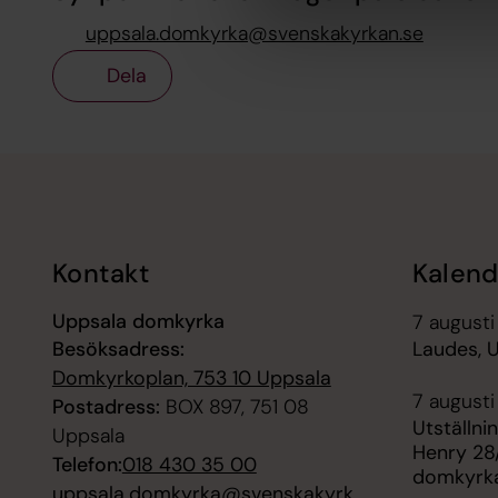
uppsala.domkyrka@svenskakyrkan.se
Dela
Tillbaka till toppen
Tillbaka till innehållet
Kontakt
Kalend
Uppsala domkyrka
7 augusti
Besöksadress:
Laudes, 
Domkyrkoplan, 753 10 Uppsala
7 augusti
Postadress:
BOX 897, 751 08
Utställni
Uppsala
Henry 28
Telefon:
018 430 35 00
domkyrk
uppsala.domkyrka@svenskakyrk