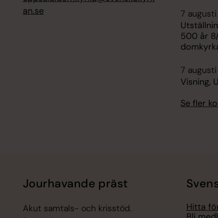
an.se
7 augusti
Utställni
500 år 8/
domkyrk
7 augusti
Visning,
Se fler 
Jourhavande präst
Svens
Hitta f
Akut samtals- och krisstöd.
Bli med