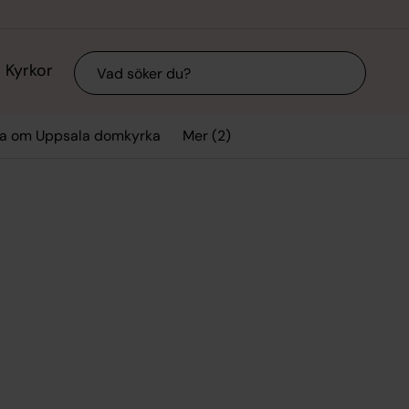
Sök
Kyrkor
Mer (2)
kta om Uppsala domkyrka