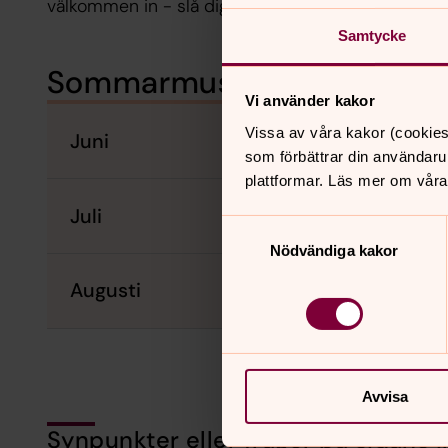
välkommen in - slå dig ner, andas ut, lyssna och nj
Samtycke
Sommarmusiken i Uppsala
Vi använder kakor
Vissa av våra kakor (cookies
Juni
som förbättrar din användaru
plattformar. Läs mer om våra
Juli
Samtyckesval
Nödvändiga kakor
Augusti
Avvisa
Synpunkter eller frågor på sidans i