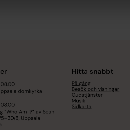
er
Hitta snabbt
På gång
 08.00
Besök och visningar
Uppsala domkyrka
Gudstjänster
Musik
 08.00
Sidkarta
ng ”Who Am I?” av Sean
/5–30/8, Uppsala
a