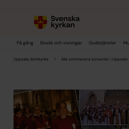
Till innehållet
Till undermeny
På gång
Besök och visningar
Gudstjänster
Mu
Uppsala domkyrka
Alla sommarens konserter i Uppsal