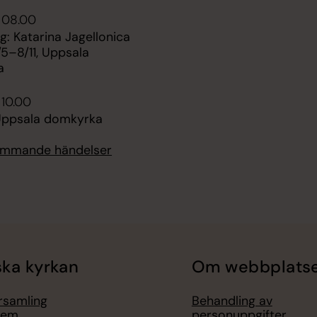
 08.00
ng: Katarina Jagellonica
5–8/11, Uppsala
a
 10.00
 Uppsala domkyrka
kommande händelser
ka kyrkan
Om webbplats
örsamling
Behandling av
lem
personuppgifter