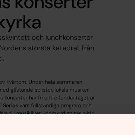
s konserter
kyrka
rasskvintett och lunchkonserter
Nordens största katedral, från
i.
ov, tvärtom. Under hela sommaren
med gästande solister, lokala musiker
 konserter har fri entré (undantaget är
l Series
vars fullständiga program och
gåva till musiklivet i domkyrkan tas alltid
dsflikarna här nedan. Du är varmt