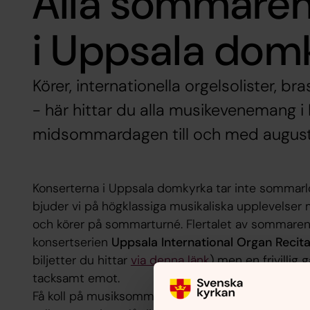
Alla sommaren
i Uppsala dom
Körer, internationella orgelsolister, b
- här hittar du alla musikevenemang i 
midsommardagen till och med august
Konserterna i Uppsala domkyrka tar inte sommarl
bjuder vi på högklassiga musikaliska upplevelser 
och körer på sommarturné. Flertalet av sommarens
konsertserien
Uppsala International Organ Recita
biljetter du hittar
via denna länk
) men en frivillig 
tacksamt emot.
Få koll på musiksommaren genom att fälla ut måna