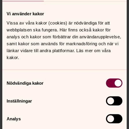
Paris
(Ruffattiorgeln och Åkermanorgeln)
Musik av Gigout, Lefébure-Wély, Cochereau och
Vi använder kakor
Vierne.
Biljetter
.
Vissa av våra kakor (cookies) är nödvändiga för att
Söndag 19 juli kl 16.30
webbplatsen ska fungera. Här finns också kakor för
Paul Walton
(Storbritannien):
Mysticism and
analys och kakor som förbättrar din användarupplevelse,
Playfulness
(Ruffattiorgeln)
samt kakor som används för marknadsföring och när vi
Musik av Whitlock, Tournemire, Andrée, Mathias,
länkar vidare till andra plattformar. Läs mer om våra
Manning och Widor.
Biljetter
.
kakor.
Söndag 26 juli kl 16.30
Gergö Csorba
(Ungern):
From Hogwarths to the
Caribbean
(Ruffattiorgeln)
Samtyckesval
Nödvändiga kakor
Musik av Zimmer, Morricone, Williams, Schifrin och
Badelt.
Biljetter
.
Inställningar
Söndag 2 augusti kl 16.30
Linda Sítková
(Tjeckien):
Dreams, Emotions and Faith
in Music
(Ruffattiorgeln och Åkermanorgeln).
Musik av
Analys
Klička, Guilmant, Vierne och Eben.
Biljetter
.