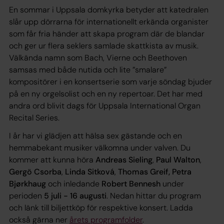
En sommar i Uppsala domkyrka betyder att katedralen
slår upp dörrarna för internationellt erkända organister
som får fria händer att skapa program där de blandar
och ger ur flera seklers samlade skattkista av musik.
Välkända namn som Bach, Vierne och Beethoven
samsas med både nutida och lite ”smalare”
kompositörer i en konsertserie som varje söndag bjuder
på en ny orgelsolist och en ny repertoar. Det har med
andra ord blivit dags för
Uppsala International Organ
Recital Series
.
I år har vi glädjen att hälsa sex gästande och en
hemmabekant musiker välkomna under valven. Du
kommer att kunna höra
Andreas Sieling
,
Paul Walton
,
Gergö Csorba
,
Linda Sitková
,
Thomas Greif, Petra
Bjørkhaug
och inledande
Robert Bennesh
under
perioden
5 juli - 16 augusti
. Nedan hittar du program
och länk till biljettköp för respektive konsert. Ladda
också gärna ner
årets programfolder
.