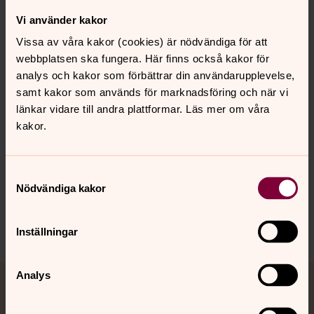
Bergvallmon Prästkragen, Blåsippan, Rödklövern,
Vi använder kakor
Smörblomman, Lupinen, Salvian, Luktärten och
Vissa av våra kakor (cookies) är nödvändiga för att
Tullpanen.
webbplatsen ska fungera. Här finns också kakor för
De områden som vi börjar plocka bort växter är
analys och kakor som förbättrar din användarupplevelse,
följande på Götalunden:
Konvaljen och Oxeln
samt kakor som används för marknadsföring och när vi
länkar vidare till andra plattformar. Läs mer om våra
Se prislistan och gällande regler på följande länk:
kakor.
https://www.svenskakyrkan.se/filer/1671238/Prislista%20
gravsk%c3%b6tsel%202025.pdf
Samtyckesval
Nödvändiga kakor
Dela
Inställningar
Tillbaka till toppen
Tillbaka till innehållet
Analys
Jourhavande präst