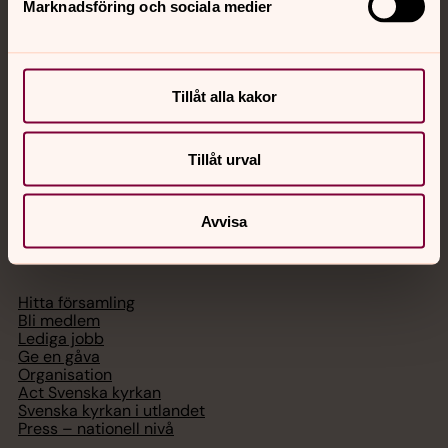
Marknadsföring och sociala medier
Akut samtals- och krisstöd. Prata eller chatta anonymt
med en präst på kvällar och nätter.
Tillåt alla kakor
Chatt
Digitalt brev
Telefon 112
Tillåt urval
Avvisa
Svenska kyrkan
Hitta församling
Bli medlem
Lediga jobb
Ge en gåva
Organisation
Act Svenska kyrkan
Svenska kyrkan i utlandet
Press – nationell nivå