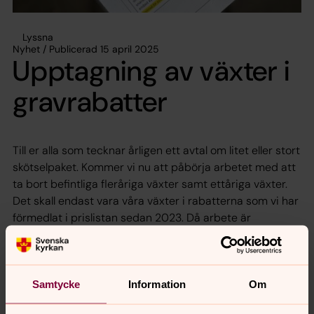
Lyssna
Nyhet / Publicerad 15 april 2025
Upptagning av växter i
gravrabatter
Till er alla som tecknar årligen ett avtal om litet eller stort
skötselpaket. Kommer vi nu att påbörja arbetet med att
ta bort befintliga fleråriga växter samt ettåriga växter.
Det skall endast vara våra växter i rabatterna som vi har
förmedlat i prislistan sedan 2023. Då arbete är
omfattande kommer detta ske under ett antal år.
De områden som vi börjar plocka bort växter är
följande på Håjum:
Anemonen, Boken, Eken, Fjällbjörken,
Samtycke
Information
Om
Pyramideken, Rödeken, Avenboken, Doftviolen,
Ängsviolen, Sandviolen, Kornvallmon, Gullvallmon,