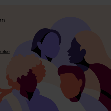
en
relse