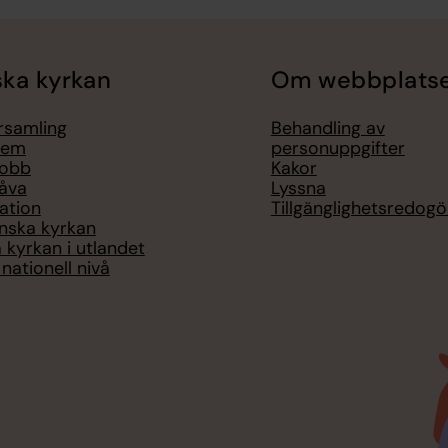
ka kyrkan
Om webbplats
örsamling
Behandling av
lem
personuppgifter
jobb
Kakor
åva
Lyssna
ation
Tillgänglighetsredogö
nska kyrkan
 kyrkan i utlandet
nationell nivå