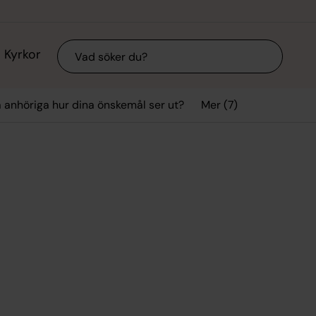
Sök
Kyrkor
Mer (7)
a anhöriga hur dina önskemål ser ut?