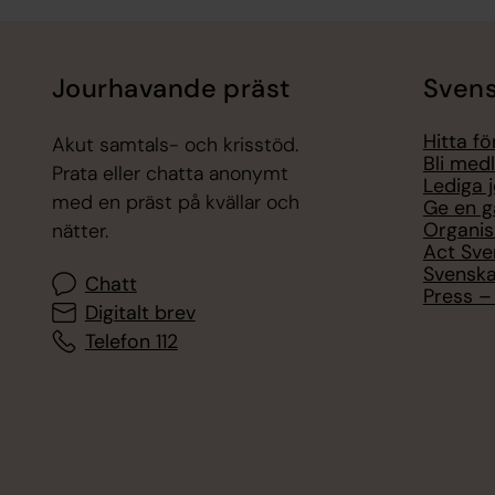
Tillbaka till toppen
Tillbaka till innehållet
Jourhavande präst
Svens
Hitta f
Akut samtals- och krisstöd.
Bli med
Prata eller chatta anonymt
Lediga 
med en präst på kvällar och
Ge en g
Organis
nätter.
Act Sve
Svenska
Chatt
Press – 
Digitalt brev
Telefon 112