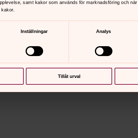
av gravsten
pplevelse, samt kakor som används för marknadsföring och när vi
 kakor.
 gravstenar på Håjums
varje år under maj månad.
Inställningar
Analys
finns på Håjum respektive Götalunden
en säker gravsten.
 områden:
Kaprifolen, Buxbomen, Enen,
Tillåt urval
, Vrestörnet och Oxbäret.