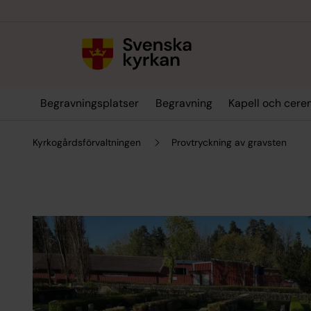
Till innehållet
Till undermeny
Begravningsplatser
Begravning
Kapell och cere
Kyrkogårdsförvaltningen
Provtryckning av gravsten