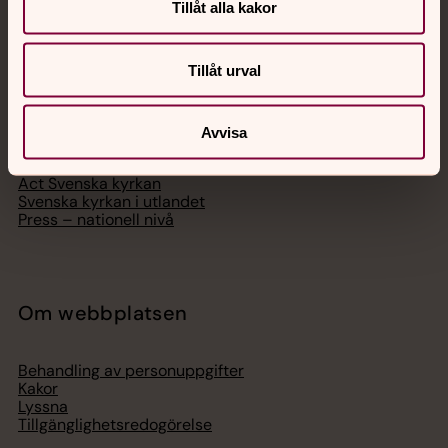
Tillåt alla kakor
Svenska kyrkan
Tillåt urval
Hitta församling
Bli medlem
Lediga jobb
Avvisa
Ge en gåva
Organisation
Act Svenska kyrkan
Svenska kyrkan i utlandet
Press – nationell nivå
Om webbplatsen
Behandling av personuppgifter
Kakor
Lyssna
Tillgänglighetsredogörelse