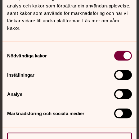
parkeringsplatser i en svår stund.
analys och kakor som förbättrar din användarupplevelse,
samt kakor som används för marknadsföring och när vi
länkar vidare till andra plattformar. Läs mer om våra
kakor.
Dela
Samtyckesval
Tillbaka till toppen
Tillbaka till innehållet
Nödvändiga kakor
Jourhavande präst
Inställningar
Akut samtals- och krisstöd. Prata eller chatta anonymt
med en präst på kvällar och nätter.
Analys
Chatt
Digitalt brev
Marknadsföring och sociala medier
Telefon 112