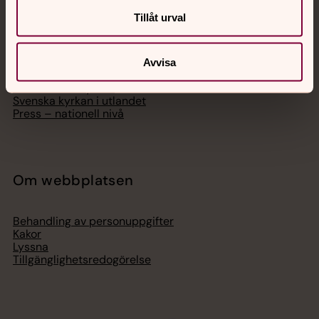
Tillåt urval
Hitta församling
Bli medlem
Lediga jobb
Ge en gåva
Avvisa
Organisation
Act Svenska kyrkan
Svenska kyrkan i utlandet
Press – nationell nivå
Om webbplatsen
Behandling av personuppgifter
Kakor
Lyssna
Tillgänglighetsredogörelse