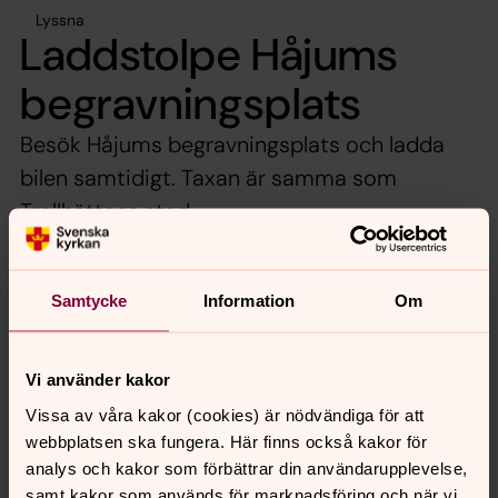
Lyssna
Laddstolpe Håjums
begravningsplats
Besök Håjums begravningsplats och ladda
bilen samtidigt. Taxan är samma som
Trollhättans stad.
Nu finns det en laddstolpe på Håjums begravningsplats.
Samtycke
Information
Om
Där kan du ladda bilen medan du besöker
begravningsplatsen eller kapellen. Det är Trollhättands
energi som har satt upp den på uppdrag av
Vi använder kakor
kyrkogårdsförvaltningen och taxa för att ladda bilen är
samma som Trollhättans stad.
Vissa av våra kakor (cookies) är nödvändiga för att
webbplatsen ska fungera. Här finns också kakor för
analys och kakor som förbättrar din användarupplevelse,
samt kakor som används för marknadsföring och när vi