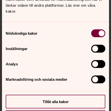
Senast ändrad 10 maj 2019
länkar vidare till andra plattformar. Läs mer om våra
kakor.
Dela
Tillbaka till toppen
Tillbaka till innehållet
Samtyckesval
Nödvändiga kakor
Jourhavande präst
Akut samtals- och krisstöd. Prata eller chatta anonymt
Inställningar
med en präst på kvällar och nätter.
Analys
Chatt
Digitalt brev
Marknadsföring och sociala medier
Telefon 112
Tillåt alla kakor
Svenska kyrkan