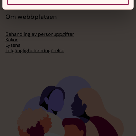
Om webbplatsen
Behandling av personuppgifter
Kakor
Lyssna
Tillgänglighetsredogörelse