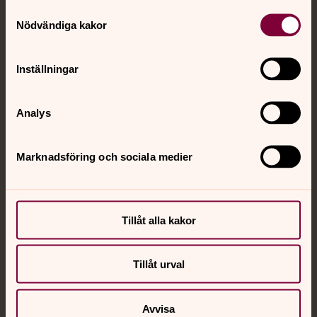
Samtyckesval
med en präst på kvällar och nätter.
Nödvändiga kakor
Chatt
Inställningar
Digitalt brev
Telefon 112
Analys
Marknadsföring och sociala medier
Svenska kyrkan
Hitta församling
Bli medlem
Tillåt alla kakor
Lediga jobb
Ge en gåva
Organisation
Act Svenska kyrkan
Tillåt urval
Svenska kyrkan i utlandet
Press – nationell nivå
Avvisa