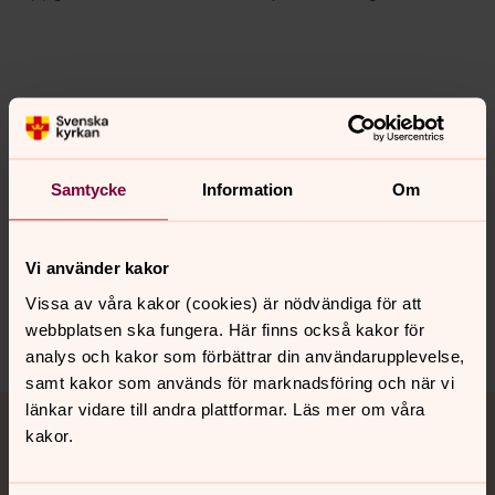
Skicka
Samtycke
Information
Om
Vi använder kakor
Senast ändrad 1 oktober 2024
Vissa av våra kakor (cookies) är nödvändiga för att
webbplatsen ska fungera. Här finns också kakor för
Dela
analys och kakor som förbättrar din användarupplevelse,
samt kakor som används för marknadsföring och när vi
Tillbaka till toppen
Tillbaka till innehållet
länkar vidare till andra plattformar. Läs mer om våra
kakor.
Jourhavande präst
Akut samtals- och krisstöd. Prata eller chatta anonymt