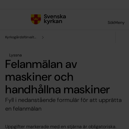
Till innehållet
Till undermeny
Sök
Meny
Kyrkogårdsförvaltningen
Lyssna
Felanmälan av
maskiner och
handhållna maskiner
Fyll i nedanstående formulär för att upprätta
en felanmälan
Uppgifter markerade med en stjärna är obligatoriska.