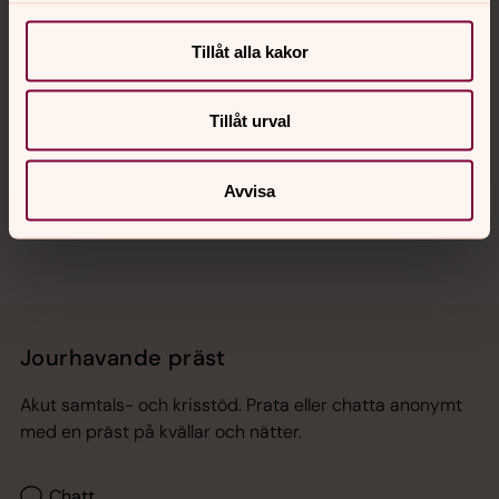
Kalender
Tillåt alla kakor
Hitta snabbt
Tillåt urval
Sociala kanaler
Avvisa
Jourhavande präst
Akut samtals- och krisstöd. Prata eller chatta anonymt
med en präst på kvällar och nätter.
Chatt