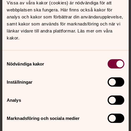
Vissa av våra kakor (cookies) är nödvändiga för att
2021 Conference
webbplatsen ska fungera. Här finns också kakor för
analys och kakor som förbättrar din användarupplevelse,
samt kakor som används för marknadsföring och när vi
länkar vidare till andra plattformar. Läs mer om våra
kakor.
Samtyckesval
Nödvändiga kakor
Dela
Inställningar
Tillbaka till toppen
Tillbaka till innehållet
Analys
Kontakt
Marknadsföring och sociala medier