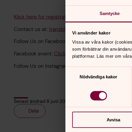
Samtycke
Klick here for registration to the Conference
Contact us at:
transblessing@churchofsweden.s
Vi använder kakor
Follow Us on Facebook:
Click here
Vissa av våra kakor (cookies
som förbättrar din användaru
Facebook event:
Click here
plattformar. Läs mer om våra
Follow Us on Instagram:
Klick here
Samtyckesval
Nödvändiga kakor
Senast ändrad 8 juni 2026
Dela
Avvisa