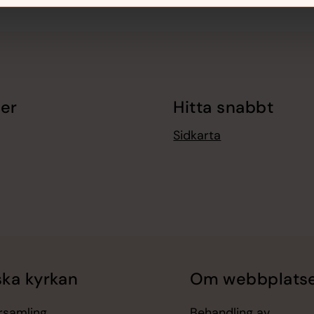
er
Hitta snabbt
Sidkarta
ka kyrkan
Om webbplats
örsamling
Behandling av