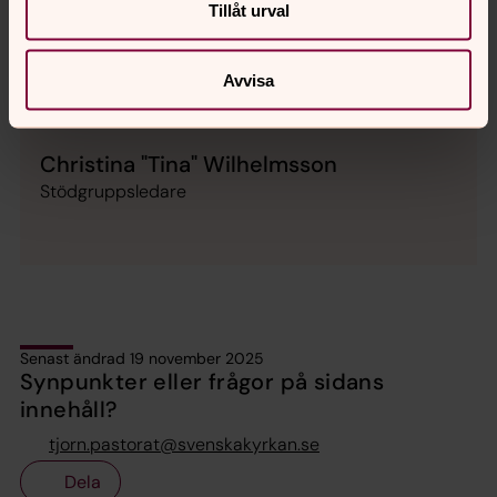
Tillåt urval
Avvisa
Christina "Tina" Wilhelmsson
Stödgruppsledare
Senast ändrad 19 november 2025
Synpunkter eller frågor på sidans
innehåll?
tjorn.pastorat@svenskakyrkan.se
Dela