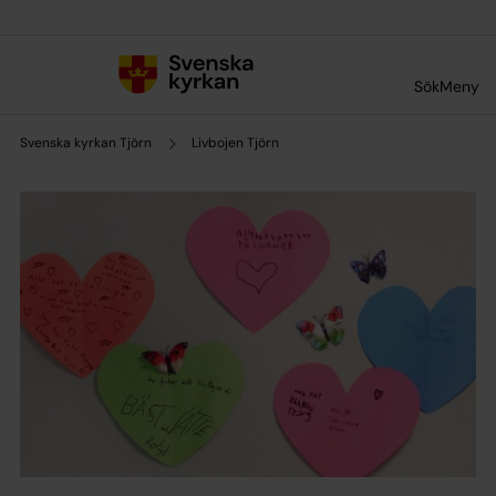
Till innehållet
Till undermeny
Sök
Meny
Svenska kyrkan Tjörn
Livbojen Tjörn