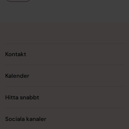
Tillbaka till toppen
Tillbaka till innehållet
Kontakt
Kalender
Hitta snabbt
Sociala kanaler