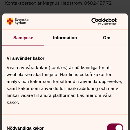
Kontaktperson är Magnus Hedström, 0502-197 72.
Senast ändrad 16 juni 2026
Synpunkter eller frågor på sidans
innehåll?
Samtycke
Information
Om
tidaholms.pastorat@svenskakyrkan.se
Dela
Vi använder kakor
Vissa av våra kakor (cookies) är nödvändiga för att
webbplatsen ska fungera. Här finns också kakor för
analys och kakor som förbättrar din användarupplevelse,
Tillbaka till toppen
Tillbaka till innehållet
samt kakor som används för marknadsföring och när vi
länkar vidare till andra plattformar. Läs mer om våra
kakor.
Kontakt
Samtyckesval
Nödvändiga kakor