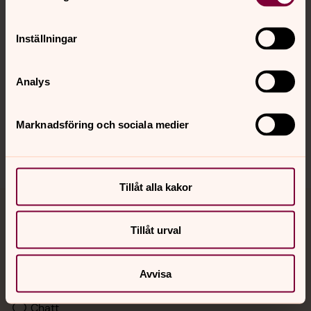
Kalender
Inställningar
Hitta snabbt
Analys
Sociala kanaler
Marknadsföring och sociala medier
Tillåt alla kakor
Jourhavande präst
Tillåt urval
Akut samtals- och krisstöd. Prata eller chatta anonymt
med en präst på kvällar och nätter.
Avvisa
Chatt