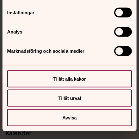
Inställningar
Senast ändrad 22 juni 2026
Synpunkter eller frågor på sidans
innehåll?
Analys
tidaholms.pastorat@svenskakyrkan.se
Dela
Marknadsföring och sociala medier
Tillbaka till toppen
Tillbaka till innehållet
Tillåt alla kakor
Tillåt urval
Kontakt
Avvisa
Kalender