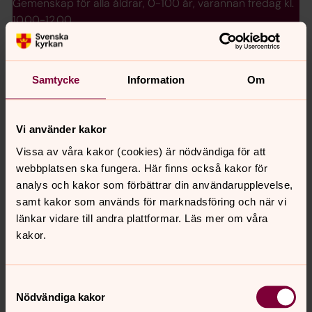
Gemenskap för alla åldrar, 0-100 år, varannan fredag kl.
10.00-12.00.
Fredagsöppet
Samtycke
Information
Om
En fredag i månaden i Ekedalens församlingsgård. Drop-
in 10.30, lunchbön och sopplunch.
Vi använder kakor
Gemenskapsträffar
Vissa av våra kakor (cookies) är nödvändiga för att
En mötesplats för alla som vill dela en stund över en
webbplatsen ska fungera. Här finns också kakor för
kopp kaffe och lyssna till något intressant.
analys och kakor som förbättrar din användarupplevelse,
samt kakor som används för marknadsföring och när vi
Baltaksmässan
länkar vidare till andra plattformar. Läs mer om våra
kakor.
Välkommen du som tvivlar, du som söker, längtar,
hoppas... Baltaksmässan firas några gånger per år, i
Baltaks kyrka.
Samtyckesval
Nödvändiga kakor