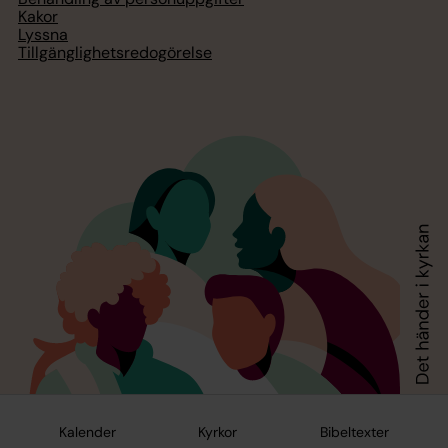
Kakor
Lyssna
Tillgänglighetsredogörelse
Kalender
Kyrkor
Bibeltexter