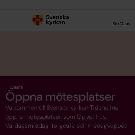
Till innehållet
Till undermeny
Sök
Meny
Lyssna
Öppna mötesplatser
Välkommen till Svenska kyrkan Tidaholms
öppna mötesplatser, som Öppet hus,
Vardagsmiddag, Torgcafé och Fredagsöppet!