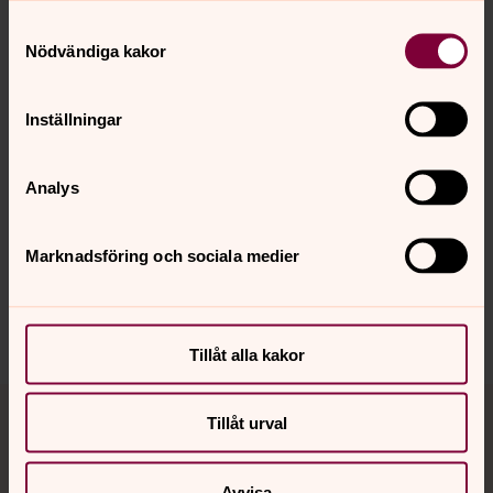
Samtyckesval
Nödvändiga kakor
Inställningar
Foto: Tina Linde
Eva Risberg
Analys
Synpunkter eller frågor på sidans
innehåll?
Marknadsföring och sociala medier
sanktstaffans.forsamling@svenskakyrkan.se
Dela
Tillåt alla kakor
Tillbaka till toppen
Tillbaka till innehållet
Tillåt urval
Avvisa