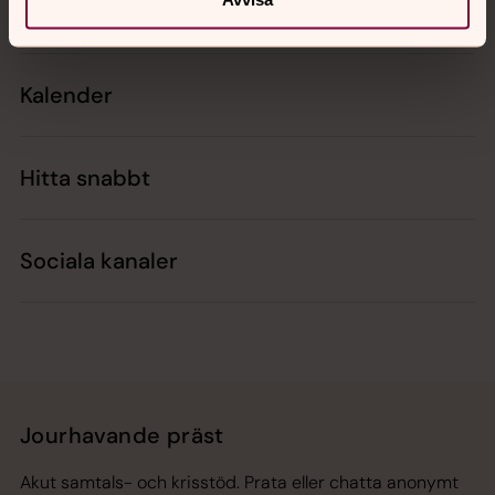
Kontakt
Kalender
Hitta snabbt
Sociala kanaler
Jourhavande präst
Akut samtals- och krisstöd. Prata eller chatta anonymt