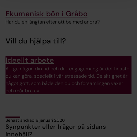
Ekumenisk bön i Gråbo
Har du en längtan efter att be med andra?
Vill du hjälpa till?
Ideellt arbete
Att ge någon din tid och ditt engagemang är det finaste
du kan göra, speciellt i vår stressade tid. Delaktighet är
något gott, som både den du och församlingen växer
och mår bra av.
Senast ändrad 9 januari 2026
Synpunkter eller frågor på sidans
innehåll?