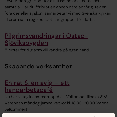
Leva Vidaregrupper för att tillsammans mötas och
samtala. Har du förlorat en annan nära anhörig, tex en
förälder eller syskon, samarbetar vi med Svenska kyrkan
i Lerum som regelbundet har grupper för detta.
Pilgrimsvandringar i Östad-
Sjöviksbygden
5 rutter för dig som vill vandra på egen hand.
Skapande verksamhet
En rät & en avig – ett
handarbetscafé
Nu har vi tagit sommaruppehåll. Välkomna tillbaka 31/8!
Varannan måndag jämna veckor kl. 18.30-20.30. Varmt
välkommen!