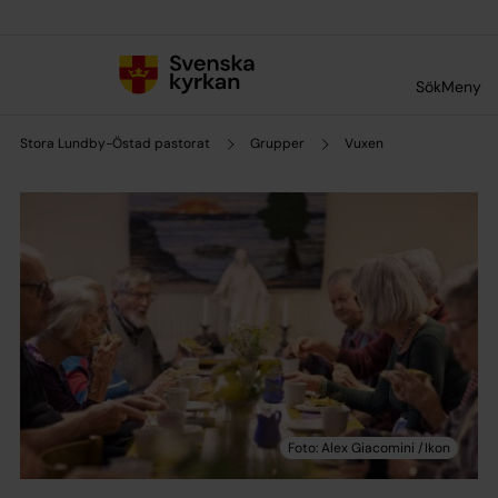
Till innehållet
Till undermeny
Sök
Meny
Stora Lundby-Östad pastorat
Grupper
Vuxen