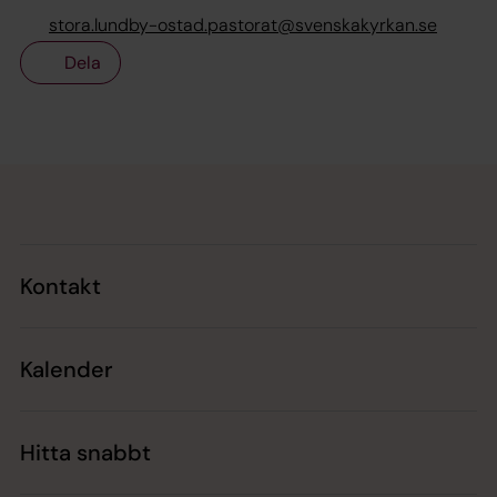
stora.lundby-ostad.pastorat@svenskakyrkan.se
Dela
Tillbaka till toppen
Tillbaka till innehållet
Kontakt
Kalender
Hitta snabbt