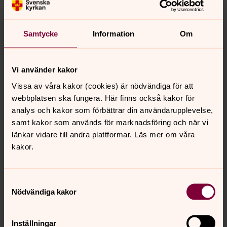
Hantverksgrupp i Östad
Vi träffas varannan tisdag, jämna veckor, kl. 10-12 i
Samtycke
Information
Om
Östad församlingshem. Höstterminen startar den 1/9.
Vi använder kakor
Musik
Vissa av våra kakor (cookies) är nödvändiga för att
Sång och musik har alltid varit en viktig del av livet i den
webbplatsen ska fungera. Här finns också kakor för
kristna församlingen och gudstjänsten. Här är vårt utbud
analys och kakor som förbättrar din användarupplevelse,
av körer och musikgrupper i Stora Lundby och Östad
samt kakor som används för marknadsföring och när vi
församlingar.
länkar vidare till andra plattformar. Läs mer om våra
kakor.
Musik i Stora Lundby
Att sjunga och spela tillsammans betyder mycket för
många människor i hela Sverige. Körsång blir som
Samtyckesval
Nödvändiga kakor
friskvård, både sången och gemenskapen ger ny kraft
för veckan.
Inställningar