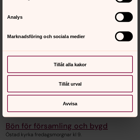
Bön- och bibelgrupper
Analys
Bibel- och samtalsgrupper i Stora
Lundby
Marknadsföring och sociala medier
Är du intresserad av och nyfiken på Bibeln? Undrar du
vilken relevans den har i vår tid? Stora Lundby
församling har tre olika bibelgrupper för vuxna.
Tillåt alla kakor
Bibelgrupp i Östad
Tillåt urval
Bibelstudie och bön i Sjövik
Avvisa
Måndagar kl 19, året om
Bön för församling och bygd
Östad kyrka fredagsmorgnar kl 9.