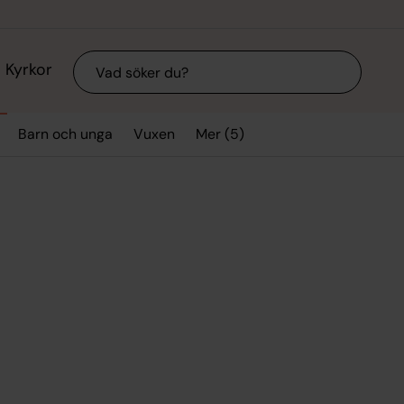
Sök
Kyrkor
Mer (5)
Barn och unga
Vuxen