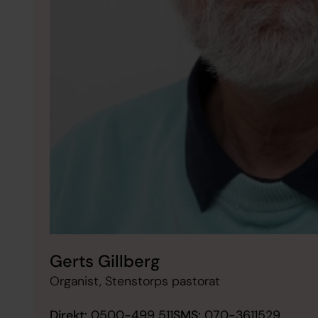
Gerts Gillberg
Organist, Stenstorps pastorat
Direkt:
0500-499 511
SMS:
070-3611529