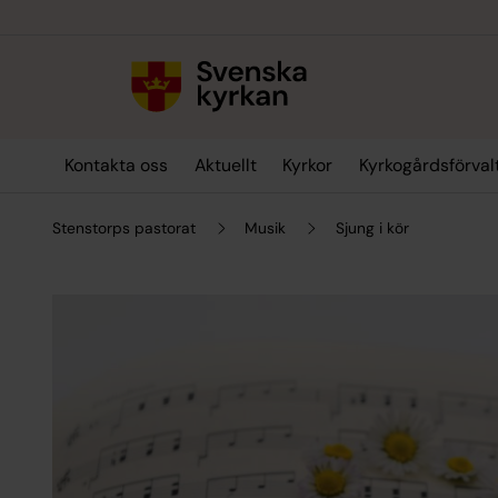
Till innehållet
Till undermeny
Kontakta oss
Aktuellt
Kyrkor
Kyrkogårdsförval
Stenstorps pastorat
Musik
Sjung i kör