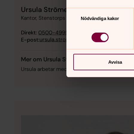
Ursula Strömer
Samtyckesval
Kantor, Stenstorps pastorat
Nödvändiga kakor
Direkt:
0500-499509
SMS:
070-7618120
ursula.stromer@svenskakyrkan.se
E-post:
Mer om Ursula Strömer
Avvisa
Ursula arbetar med gudstjänster och leder bar