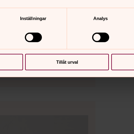
Inställningar
Analys
Tillåt urval
nkörerna i Broddetorp och Stenstorp.