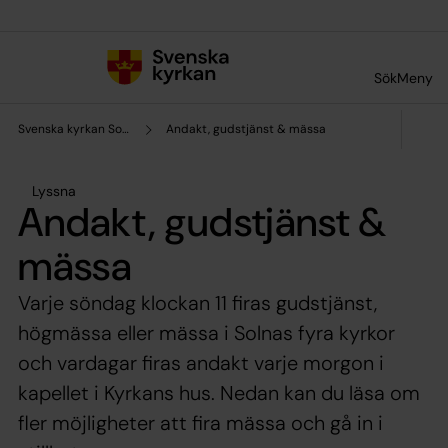
Till innehållet
Till undermeny
Sök
Meny
Svenska kyrkan Solna
Andakt, gudstjänst & mässa
Lyssna
Andakt, gudstjänst &
mässa
Varje söndag klockan 11 firas gudstjänst,
högmässa eller mässa i Solnas fyra kyrkor
och vardagar firas andakt varje morgon i
kapellet i Kyrkans hus. Nedan kan du läsa om
fler möjligheter att fira mässa och gå in i