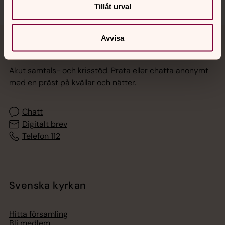
Tillåt urval
Avvisa
Jourhavande präst
Akut samtals- och krisstöd. Prata eller chatta anonymt
med en präst på kvällar och nätter.
Chatt
Digitalt brev
Telefon 112
Svenska kyrkan
Hitta församling
Bli medlem