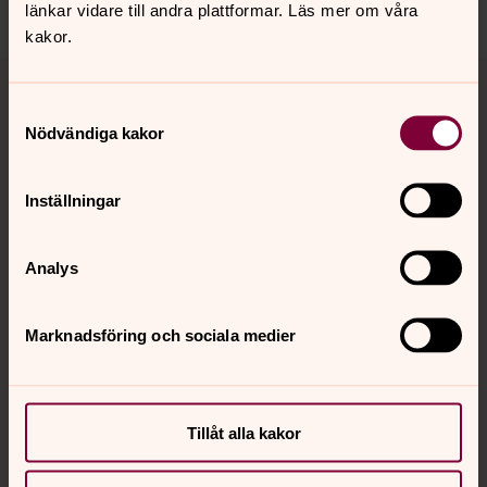
länkar vidare till andra plattformar. Läs mer om våra
kakor.
Tillbaka till toppen
Tillbaka till innehållet
Samtyckesval
Nödvändiga kakor
Kontakt
Inställningar
Kalender
Analys
Marknadsföring och sociala medier
Hitta snabbt
Sociala kanaler
Tillåt alla kakor