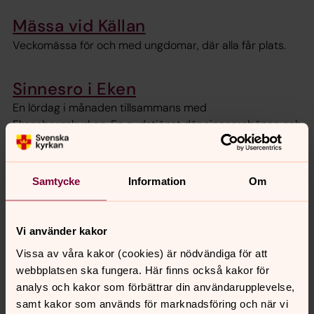
Mässa vid Källan
Veckomässa för och med ungdomar, där alla får plats.
Sinnesro i Eken
En lördag i månaden tillsammans med
Ekensbergskyrkan. En gudstjänst där sinnesrobönen och
personligt vittnesbörd är bärande delar.
Samtycke
Information
Om
Senast ändrad 15 mars 2025
Synpunkter eller frågor på sidans
Vi använder kakor
innehåll?
Vissa av våra kakor (cookies) är nödvändiga för att
solna.forsamling@svenskakyrkan.se
webbplatsen ska fungera. Här finns också kakor för
Dela
analys och kakor som förbättrar din användarupplevelse,
samt kakor som används för marknadsföring och när vi