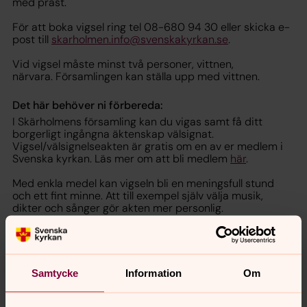
med präst.
För att boka vigsel ring tel 08-680 94 30 eller skicka e-
post till
skarholmen.info@svenskakyrkan.se
.
Vid vigsel måste minst två personer, vittnen,
närvara. Församlingen kan ställa upp med vittnen.
Det här behöver ni förbereda:
I Skärholmens församling kan du vigas samt få ditt
borgerligt ingångna äktenskap välsignat.
Vigsel/välsignelseakten är gratis om en av er medlem i
Svenska kyrkan. Läs mer om att bli medlem
här
.
Med enkla medel kan vigseln bli en meningsfull stund
och ett fint minne. Att till exempel själv välja musik,
dikter och sånger gör akten mer personlig.
Församlingens präster och musiker hjälper till med tips i
planeringen. De talar också flera andra språk. För att
delta i en kyrklig vigsel/välsignelse behöver ni inte känna
prästen eller kunna något utantill.
Samtycke
Information
Om
Vi vill så långt det är möjligt möta era behov när det
gäller tider och lokaler. Efter vigseln kan ni hyra fullt
utrustade lokaler i anslutning till kyrkan för enklare