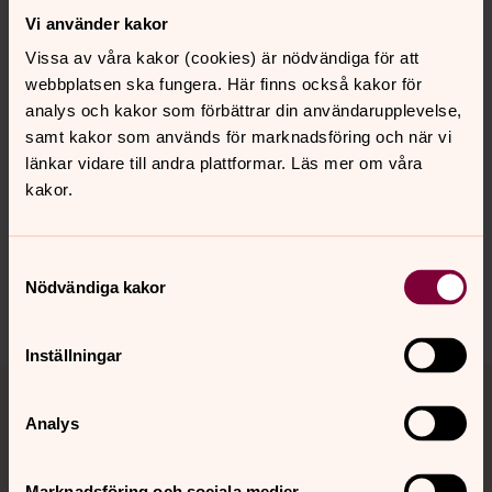
kaffe/mottagning. Observera att ingen alkoholförtäring
Vi använder kakor
får ske i församlingens lokaler.
Vissa av våra kakor (cookies) är nödvändiga för att
webbplatsen ska fungera. Här finns också kakor för
analys och kakor som förbättrar din användarupplevelse,
samt kakor som används för marknadsföring och när vi
Senast ändrad 17 april 2023
Synpunkter eller frågor på sidans
länkar vidare till andra plattformar. Läs mer om våra
innehåll?
kakor.
skarholmen.info@svenskakyrkan.se
Dela
Samtyckesval
Nödvändiga kakor
Inställningar
Tillbaka till toppen
Tillbaka till innehållet
Analys
Kontakt
Marknadsföring och sociala medier