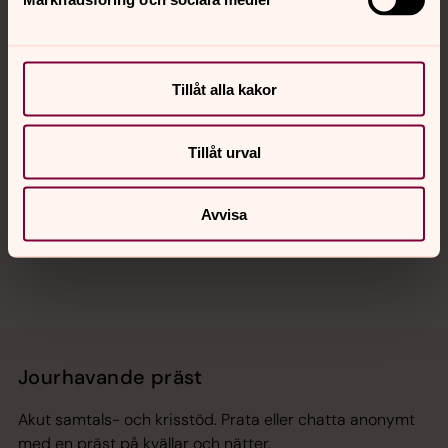
Kalender
Tillåt alla kakor
Hitta snabbt
Tillåt urval
Avvisa
Sociala kanaler
Jourhavande präst
Akut samtals- och krisstöd. Prata eller chatta anonymt
med en präst på kvällar och nätter.