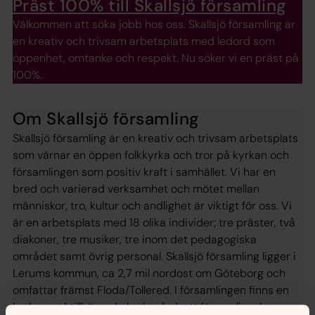
Präst 100% till Skallsjö församling
Välkommen att söka jobb hos oss. Skallsjö församling är
en kreativ och trivsam arbetsplats med ledord som
öppenhet, omtanke och respekt. Nu söker vi en präst på
100%.
Om Skallsjö församling
Skallsjö församling är en kreativ och trivsam arbetsplats
som värnar en öppen folkkyrka och tror på kyrkan och
församlingen som positiv kraft i samhället. Vi har en
bred och varierad verksamhet och mötet mellan
människor, tro, kultur och andlighet är viktigt för oss. Vi
är en arbetsplats med 18 olika individer; tre präster, två
diakoner, tre musiker, tre inom det pedagogiska
området samt övrig personal. Skallsjö församling ligger i
Lerums kommun, ca 2,7 mil nordost om Göteborg och
omfattar främst Floda/Tollered. I församlingen finns en
kyrka med tillhörande kyrkogård, ett församlingshem, en