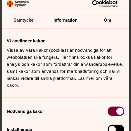
kyrkstuga samt en kyrkoruin. Församlingen har ca 6 500
kyrkotillhöriga och det bor ca 11 000 inom församlingen.
Vi har en fantastisk, nyrenoverad kyrka med sitt
Samtycke
Information
Om
uppmärksammade glastorn och ljuskrona. Vårt
församlingshem ligger närmare centrum och Floda
pendelstation. Många pendlar till Göteborg och Alingsås.
Vi använder kakor
I Floda finns gott om radhus, villor och en antal
Vissa av våra kakor (cookies) är nödvändiga för att
flerfamiljshus. Skallsjö kyrkas unika ljustorn lyser likt en
webbplatsen ska fungera. Här finns också kakor för
fyr över bygden och som en påminnelse om det kristna
analys och kakor som förbättrar din användarupplevelse,
hoppet. Med tanke på det vill Skallsjö församling ta sin
samt kakor som används för marknadsföring och när vi
utgångspunkt i Johannesevangeliets Jesus ord: ”Jag är
länkar vidare till andra plattformar. Läs mer om våra
världens ljus. Den som följer mig skall inte vandra i
kakor.
mörkret utan ha livets ljus. Joh 8:12”
Samtyckesval
Nödvändiga kakor
Senast ändrad 2 juni 2026
Synpunkter eller frågor på sidans
innehåll?
Inställningar