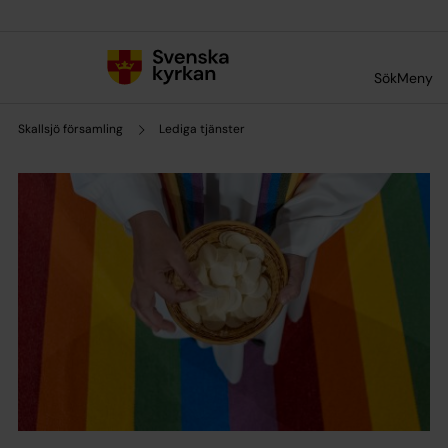
Till innehållet
Till undermeny
Sök
Meny
Skallsjö församling
Lediga tjänster