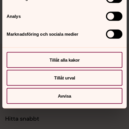
skallsjo.forsamling@svenskakyrkan.se
Analys
Dela
Marknadsföring och sociala medier
Tillbaka till toppen
Tillbaka till innehållet
Tillåt alla kakor
Kontakt
Tillåt urval
Kalender
Avvisa
Hitta snabbt