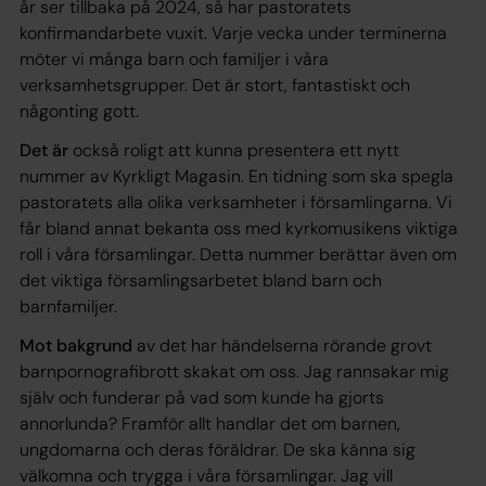
år ser tillbaka på 2024, så har pastoratets
konfirmandarbete vuxit. Varje vecka under terminerna
möter vi många barn och familjer i våra
verksamhetsgrupper. Det är stort, fantastiskt och
någonting gott.
Det är
också roligt att kunna presentera ett nytt
nummer av Kyrkligt Magasin. En tidning som ska spegla
pastoratets alla olika verksamheter i församlingarna. Vi
får bland annat bekanta oss med kyrkomusikens viktiga
roll i våra församlingar. Detta nummer berättar även om
det viktiga församlingsarbetet bland barn och
barnfamiljer.
Mot bakgrund
av det har händelserna rörande grovt
barnpornografibrott skakat om oss. Jag rannsakar mig
själv och funderar på vad som kunde ha gjorts
annorlunda? Framför allt handlar det om barnen,
ungdomarna och deras föräldrar. De ska känna sig
välkomna och trygga i våra församlingar. Jag vill