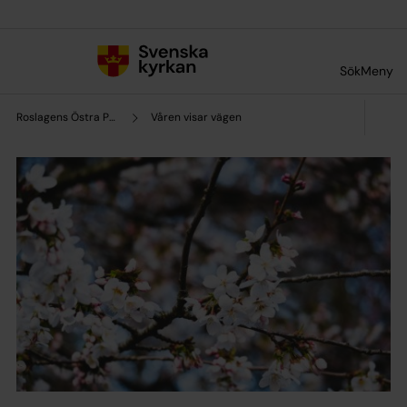
Till innehållet
Till undermeny
Sök
Meny
Roslagens Östra Pastorat
Våren visar vägen