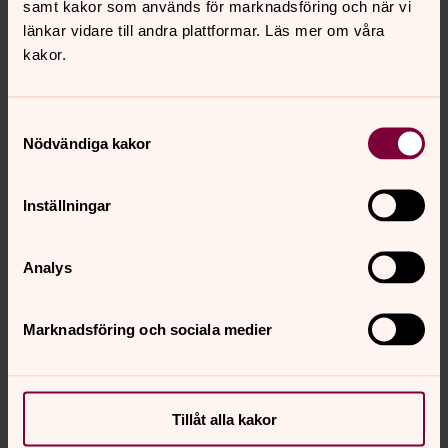
samt kakor som används för marknadsföring och när vi
Hör hur fågelropen höjs!
länkar vidare till andra plattformar. Läs mer om våra
kakor.
Hav och strand sig gläder.
Se hur mark och träd tar på sina sommarkläder.
Samtyckesval
Genom tjäle, köld och död
Nödvändiga kakor
tränger solens eld och glöd.
Det är påsk på jorden.
Inställningar
Analys
Lars Viper, kyrkoherde
Marknadsföring och sociala medier
Senast ändrad 19 februari 2026
Synpunkter eller frågor på sidans
innehåll?
Tillåt alla kakor