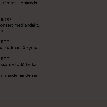
sstämma, Lohärads
 18.00
nsert med andakt,
ka
 11.00
a, Rådmansö kyrka
 11.00
san, Väddö kyrka
kommande händelser