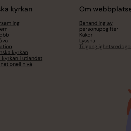
ka kyrkan
Om webbplats
örsamling
Behandling av
lem
personuppgifter
jobb
Kakor
åva
Lyssna
ation
Tillgänglighetsredogö
nska kyrkan
 kyrkan i utlandet
nationell nivå