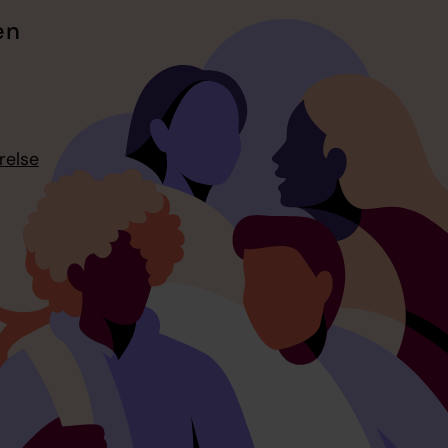
en
relse