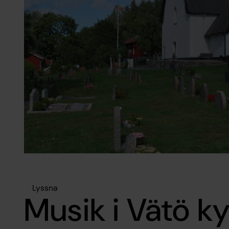
Lyssna
Musik i Vätö k