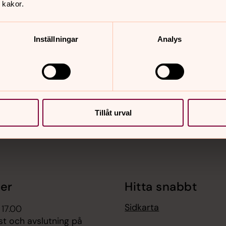
 kakor.
nnehåll?
Inställningar
Analys
Tillåt urval
er
Hitta snabbt
Sidkarta
 17.00
st och avslutning på