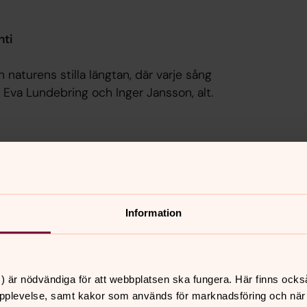
nti
aturens stilla längtan, där varje sång
. Eva Lundebring och Inger Jansson, alt.
 Dahlberg, piano.
Information
Arnesdotter bjuder på ett somrigt
) är nödvändiga för att webbplatsen ska fungera. Här finns ocks
pplevelse, samt kakor som används för marknadsföring och när vi