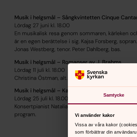
Musik i helgsmål – Sångkvintetten Cinque Canta
Lördag 27 juni kl. 18.00
En musikalisk resa genom sommaren, kärleken och n
är en egen berättelse i sig. Kajsa Forsberg, sopran
Jonas Westberg, tenor. Peter Dahlberg, bas.
Musik i helgsmål – Romanser av J. Brahms
Lördag 11 juli kl. 18.00
Christina Östman, alt. Farida Saifeeva, viola. Peter
Musik i helgsmål – Kammarmusikaliska favoriter
Samtycke
Lördag 25 juli kl. 18.00
Konsertpianist Natalia Kremska och cellist Marie 
program.
Vi använder kakor
Vissa av våra kakor (cookies
som förbättrar din användaru