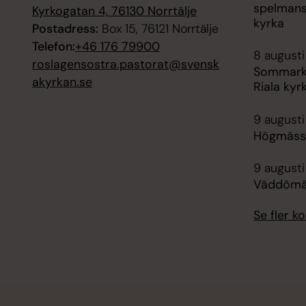
spelman
Kyrkogatan 4, 76130 Norrtälje
kyrka
Postadress:
Box 15, 76121 Norrtälje
Telefon:
+46 176 79900
8 augusti
roslagensostra.pastorat@svensk
Sommarko
akyrkan.se
Riala kyr
9 augusti
Högmäss
9 augusti
Väddömäs
Se fler 