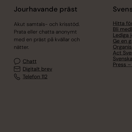
Jourhavande präst
Svens
Hitta f
Akut samtals- och krisstöd.
Bli med
Prata eller chatta anonymt
Lediga 
med en präst på kvällar och
Ge en g
Organis
nätter.
Act Sve
Svenska
Chatt
Press – 
Digitalt brev
Telefon 112