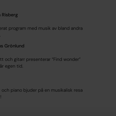
 Risberg
ierat program med musik av bland andra
.
us Grönlund
tt och gitarr presenterar “Find wonder”
år egen tid.
 och piano bjuder på en musikalisk resa
!