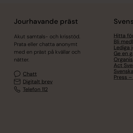
Jourhavande präst
Svens
Hitta f
Akut samtals- och krisstöd.
Bli med
Prata eller chatta anonymt
Lediga 
med en präst på kvällar och
Ge en g
Organis
nätter.
Act Sve
Svenska
Chatt
Press – 
Digitalt brev
Telefon 112