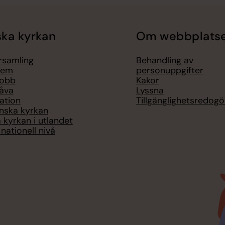
ka kyrkan
Om webbplats
örsamling
Behandling av
lem
personuppgifter
jobb
Kakor
åva
Lyssna
ation
Tillgänglighetsredogö
nska kyrkan
 kyrkan i utlandet
nationell nivå