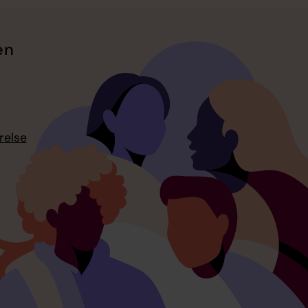
en
relse