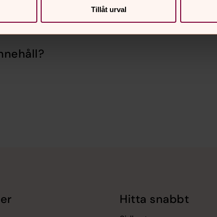
Tillåt urval
nnehåll?
er
Hitta snabbt