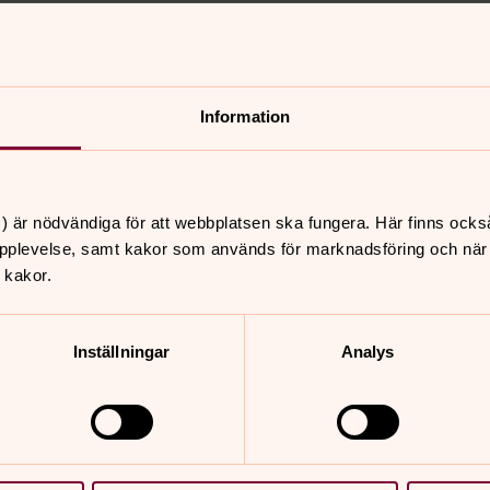
iano bjuder på ett varierat
 andra Robert Schumann, Fredric Chopin
Information
mmartoner och Neapolitanska
oss på ett varierat program där även
) är nödvändiga för att webbplatsen ska fungera. Här finns ocks
Konserten 2025 hölls utomhus nere vid
pplevelse, samt kakor som används för marknadsföring och när vi
t väder även detta år. Kläder efter
 kakor.
Inställningar
Analys
 flöjtisten Jan Bengtson. En blandad
arkonsertsäsongen. Länna församling