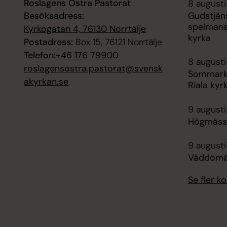
Roslagens Östra Pastorat
8 augusti
Besöksadress:
Gudstjän
spelman
Kyrkogatan 4, 76130 Norrtälje
kyrka
Postadress:
Box 15, 76121 Norrtälje
Telefon:
+46 176 79900
8 augusti
roslagensostra.pastorat@svensk
Sommarko
akyrkan.se
Riala kyr
9 augusti
Högmäss
9 augusti
Väddömäs
Se fler 