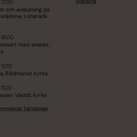
Sidkarta
 17.00
st och avslutning på
sstämma, Lohärads
 18.00
nsert med andakt,
ka
 11.00
a, Rådmansö kyrka
 11.00
san, Väddö kyrka
kommande händelser