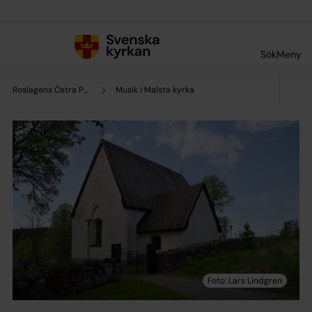
Till innehållet
Till undermeny
Sök
Meny
Roslagens Östra Pastorat
Musik i Malsta kyrka