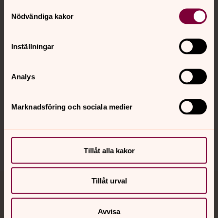
Kontakt
Samtyckesval
Nödvändiga kakor
Kalender
Inställningar
Analys
Hitta snabbt
Marknadsföring och sociala medier
Sociala kanaler
Tillåt alla kakor
Tillåt urval
Jourhavande präst
Avvisa
Akut samtals- och krisstöd. Prata eller chatta anonymt