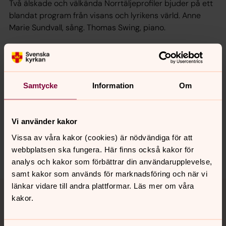
Två älskade och välkända Norrtäljeprofiler bjuder på ett
blandat program från visans och lyrikens värld. Anne
Marie Sundvall, sång. Thomas Swing, piano.
Senast ändrad 8 juni 2026
Synpunkter eller frågor på sidans
Samtycke
Information
Om
innehåll?
roslagensostra.pastorat@svenskakyrkan.se
Vi använder kakor
Dela
Vissa av våra kakor (cookies) är nödvändiga för att
webbplatsen ska fungera. Här finns också kakor för
analys och kakor som förbättrar din användarupplevelse,
samt kakor som används för marknadsföring och när vi
Tillbaka till toppen
Tillbaka till innehållet
länkar vidare till andra plattformar. Läs mer om våra
kakor.