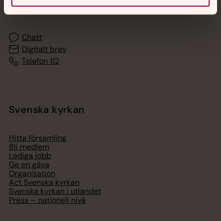
med en präst på kvällar och nätter.
Chatt
Digitalt brev
Telefon 112
Svenska kyrkan
Hitta församling
Bli medlem
Lediga jobb
Ge en gåva
Organisation
Act Svenska kyrkan
Svenska kyrkan i utlandet
Press – nationell nivå