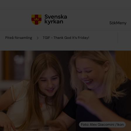
Till innehållet
Till undermeny
Sök
Meny
Piteå församling
TGIF - Thank God It’s Friday!