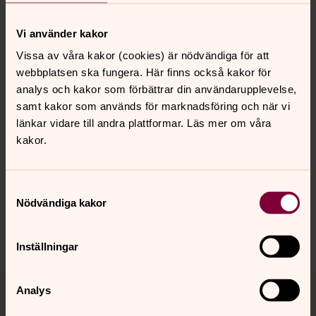
Välkommen till en av församlingens riktiga långkörare.
Verksamhetsgruppen Mosaik. En öppen grupp för dig
Vi använder kakor
med funktionsvariationer. Vi träffas varje vecka och har
Vissa av våra kakor (cookies) är nödvändiga för att
riktigt roligt tillsammans.
webbplatsen ska fungera. Här finns också kakor för
analys och kakor som förbättrar din användarupplevelse,
samt kakor som används för marknadsföring och när vi
länkar vidare till andra plattformar. Läs mer om våra
Senast ändrad 22 januari 2026
Synpunkter eller frågor på sidans
kakor.
innehåll?
pitea.forsamling@svenskakyrkan.se
Samtyckesval
Nödvändiga kakor
Dela
Inställningar
Tillbaka till toppen
Tillbaka till innehållet
Analys