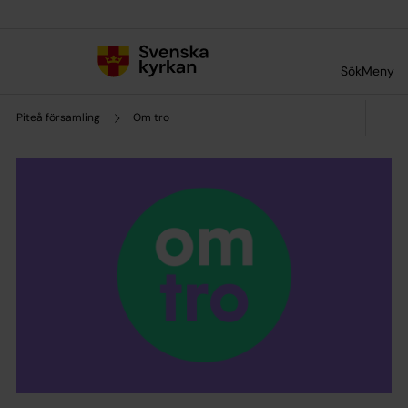
Till innehållet
Till undermeny
Sök
Meny
Piteå församling
Om tro