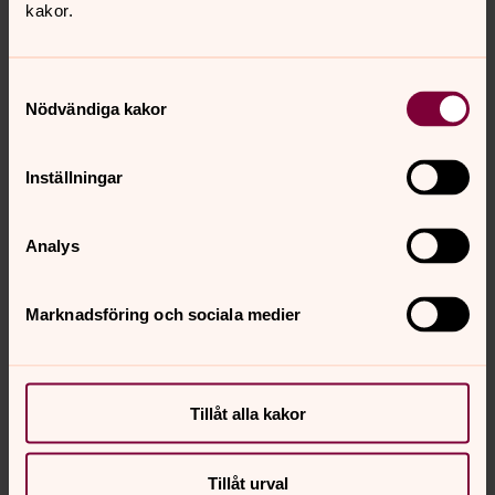
kakor.
Samtyckesval
Nödvändiga kakor
Inställningar
Analys
Senast ändrad 11 november 2025
Marknadsföring och sociala medier
Synpunkter eller frågor på sidans
innehåll?
pitea.forsamling@svenskakyrkan.se
Tillåt alla kakor
Dela
Tillåt urval