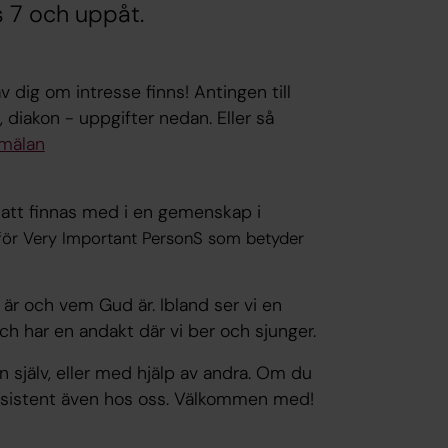
s 7 och uppåt.
v dig om intresse finns! Antingen till
 diakon - uppgifter nedan. Eller så
nmälan
 att finnas med i en gemenskap i
 för Very Important PersonS som betyder
 är och vem Gud är. Ibland ser vi en
 och har en andakt där vi ber och sjunger.
n själv, eller med hjälp av andra. Om du
g assistent även hos oss. Välkommen med!