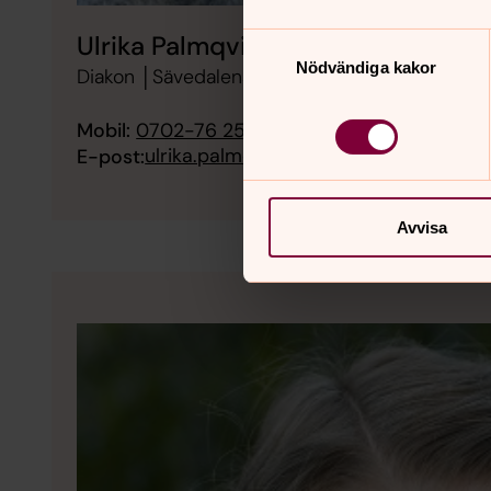
Ulrika Palmqvist
Samtyckesval
Nödvändiga kakor
Diakon │Sävedalens församling,
Mobil:
0702-76 25 00
ulrika.palmqvist@svenskakyrkan.se
E-post:
Avvisa