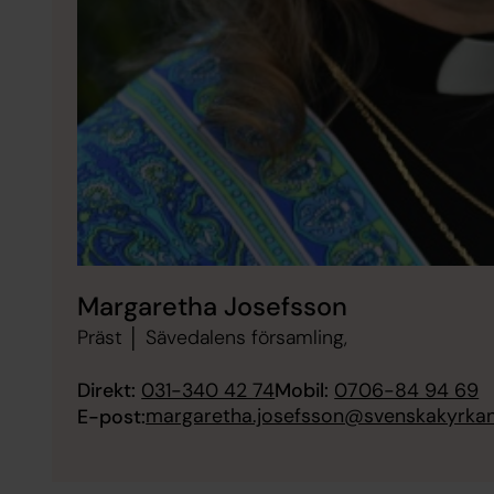
Margaretha Josefsson
Präst │ Sävedalens församling,
Direkt:
031-340 42 74
Mobil:
0706-84 94 69
margaretha.josefsson@svenskakyrkan
E-post: