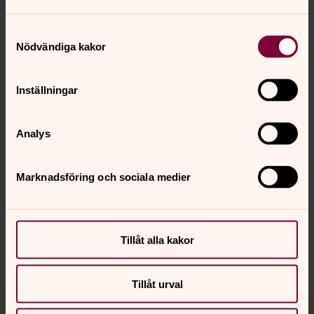
Jag godkänner inte register och brevutskick
Samtyckesval
Nödvändiga kakor
Skicka
Inställningar
Analys
Senast ändrad 28 april 2026
Synpunkter eller frågor på sidans
Marknadsföring och sociala medier
innehåll?
partille@svenskakyrkan.se
Dela
Tillåt alla kakor
Tillåt urval
Tillbaka till toppen
Tillbaka till innehållet