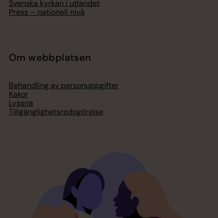
Svenska kyrkan i utlandet
Press – nationell nivå
Om webbplatsen
Behandling av personuppgifter
Kakor
Lyssna
Tillgänglighetsredogörelse