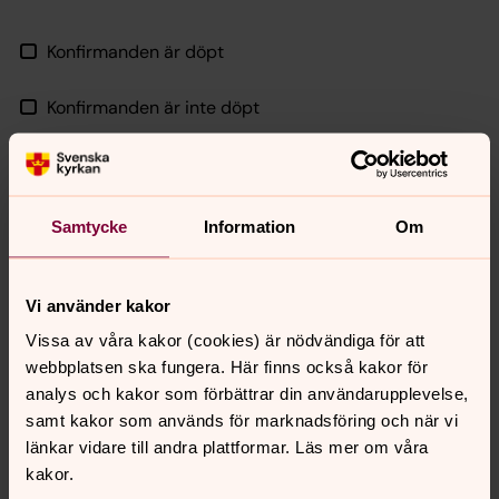
Konfirmanden är döpt
Konfirmanden är inte döpt
Så här hanterar vi dina personuppgifter: När anmälan till
konfirmation tas emot upprättas listor över grupperna
Samtycke
Information
Om
och dessa hanteras av expedition, präst och ansvariga
ledare. Separata, skriftliga samtycken tas in för film och
foto i samband med verksamheten. Vi sparar
Vi använder kakor
kontaktuppgifter för att kunna skicka ut inbjudningar till
återträffar och till konfirmationsledarskap året efter
Vissa av våra kakor (cookies) är nödvändiga för att
konfirmationen. Uppgifter om konfirmationen (Ex. Namn
webbplatsen ska fungera. Här finns också kakor för
och personnummer) registreras i ministerialböcker som
analys och kakor som förbättrar din användarupplevelse,
sparas och arkiveras.
samt kakor som används för marknadsföring och när vi
länkar vidare till andra plattformar. Läs mer om våra
Jag godkänner register och brevutskick
kakor.