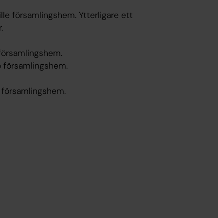
tille församlingshem. Ytterligare ett
.
 o församlingshem.
a o församlingshem.
 o församlingshem.