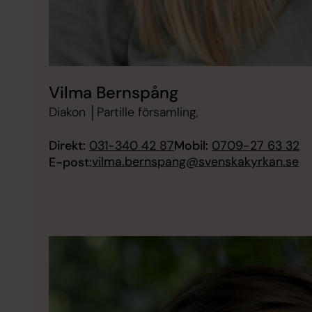
Vilma Bernspång
Diakon │Partille församling,
Direkt:
031-340 42 87
Mobil:
0709-27 63 32
vilma.bernspang@svenskakyrkan.se
E-post: