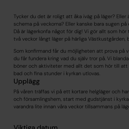
Tycker du det är roligt att åka iväg på läger? Eller 
schema på veckorna? Eller kanske bara sugen på 
Då är lägerkonfa något för dig! Vi gör allt som hör
två veckor långt läger på härliga Västkustgården, b
Som konfirmand får du möjligheten att prova på v
du får fundera kring vad du själv tror på. Vi blandar
böner och aktiviteter med allt det som hör till att v
bad och fina stunder i kyrkan utlovas.
Upplägg
På våren träffas vi på ett kortare helgläger och har 
och församlingshem, start med gudstjänst i kyrkan
varandra lite innan våra veckor tillsammans på läge
Viktiga datum