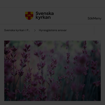
Till innehållet
Till undermeny
Sök
Meny
Svenska kyrkan i Partille
Hyresgästens ansvar