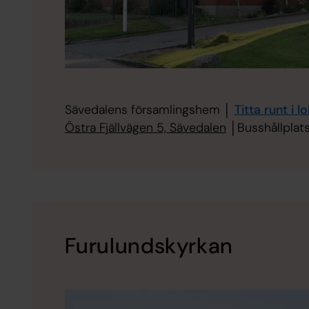
Sävedalens församlingshem │
Titta runt i l
Östra Fjällvägen 5, Sävedalen
│Busshållplats
Furulundskyrkan