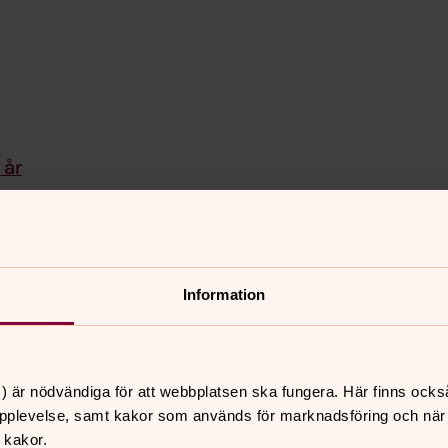
 år
ed
Grupper för dig som gillar att filma!
Information
) är nödvändiga för att webbplatsen ska fungera. Här finns ocks
pplevelse, samt kakor som används för marknadsföring och när vi
 kakor.