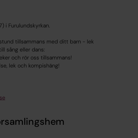
) i F
urulundskyrkan.
 stund tillsammans med ditt barn - lek
ll sång eller dans:
 leker och rör oss tillsammans!
else, lek och kompishäng!
se
församlingshem