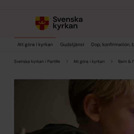
Till innehållet
Till undermeny
Att göra i kyrkan
Gudstjänst
Dop, konfirmation, 
Svenska kyrkan i Partille
Att göra i kyrkan
Barn & f