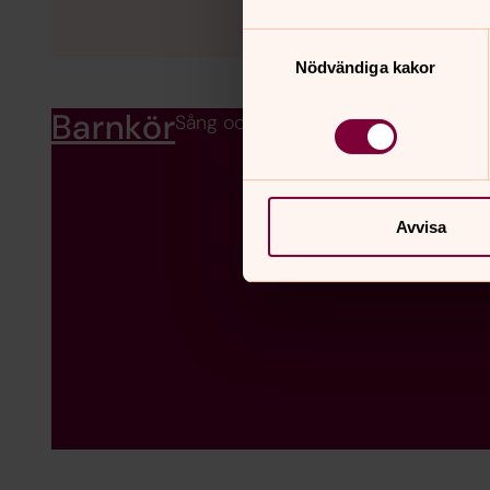
Samtyckesval
Nödvändiga kakor
Barnkör
Sång och lek!
Avvisa