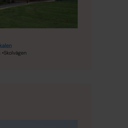
okalen
 •Skolvägen