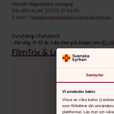
Hannah Magnesköld, pedagog
031-340 42 96 │0709-27 63 45
E-post •
hannah.magneskold@svenskakyrkan.se
Furuhäng i Furulund
...för dig, 9-13 år. Läs mer på sidan om
10-14
FilmTrix & LevelUp i Jonser
Samtycke
Vi använder kakor
Vissa av våra kakor (cookies
som förbättrar din användaru
plattformar. Läs mer om våra