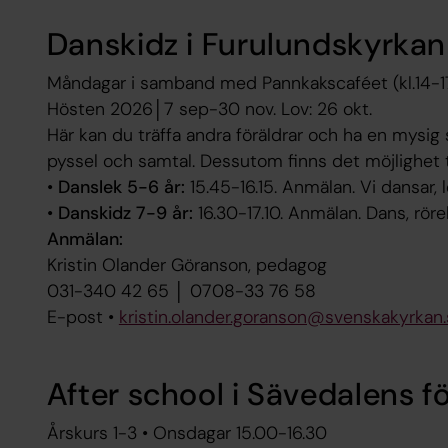
Danskidz i Furulundskyrkan
Måndagar i samband med Pannkakscaféet (kl.14-17
Hösten 2026│7 sep-30 nov. Lov: 26 okt.
Här kan du träffa andra föräldrar och ha en mysig
pyssel och samtal. Dessutom finns det möjlighet ti
•
Danslek 5-6 år:
15.45-16.15. Anmälan. Vi dansar,
•
Danskidz 7-9 år:
16.30-17.10. Anmälan. Dans, rör
Anmälan:
Kristin Olander Göranson, pedagog
031-340 42 65 │ 0708-33 76 58
E-post •
kristin.olander.goranson@svenskakyrkan.
After school i Sävedalens 
Årskurs 1-3 • Onsdagar 15.00-16.30