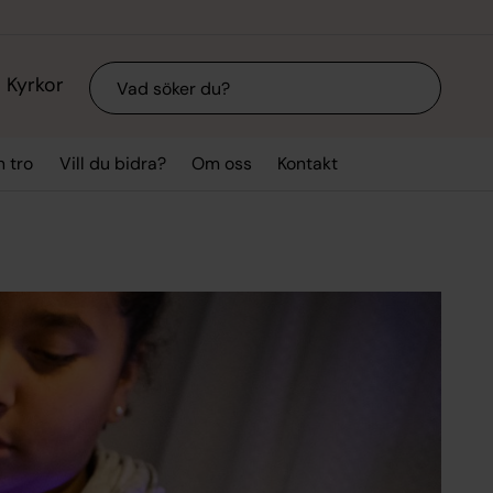
Sök
Kyrkor
n tro
Vill du bidra?
Om oss
Kontakt