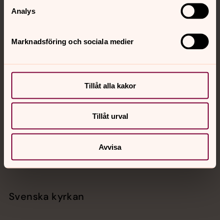
Analys
Marknadsföring och sociala medier
Jourhavande präst
Akut samtals- och krisstöd. Prata eller chatta anonymt
Tillåt alla kakor
med en präst på kvällar och nätter.
Tillåt urval
Chatt
Digitalt brev
Avvisa
Telefon 112
Svenska kyrkan