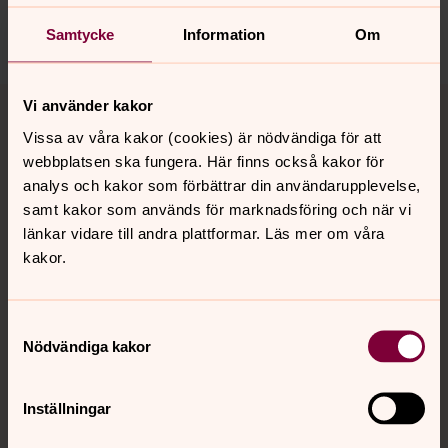
Samtycke
Information
Om
Tillbaka till toppen
Tillbaka till innehållet
Vi använder kakor
Vissa av våra kakor (cookies) är nödvändiga för att
webbplatsen ska fungera. Här finns också kakor för
analys och kakor som förbättrar din användarupplevelse,
Kontakt
samt kakor som används för marknadsföring och när vi
länkar vidare till andra plattformar. Läs mer om våra
kakor.
Kalender
Samtyckesval
Hitta snabbt
Nödvändiga kakor
Inställningar
Sociala kanaler