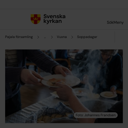
Till innehållet
Till undermeny
Sök
Meny
Pajala församling
...
Vuxna
Soppadagar