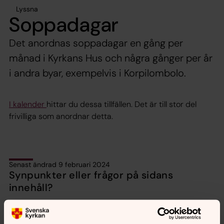
Lyssna
Soppadagar
Det anordnas soppadagar en gång per
månad i Kyrkans Hus och några gånger per år
i andra byar, exempelvis i Korpilombolo.
I kalender
hittar du dessa tillfällen. Det är till stor del
frivilliga som anordnar detta.
Senast ändrad 9 februari 2024
Synpunkter eller frågor på sidans
innehåll?
pajala.forsamling@svenskakyrkan.se
Dela