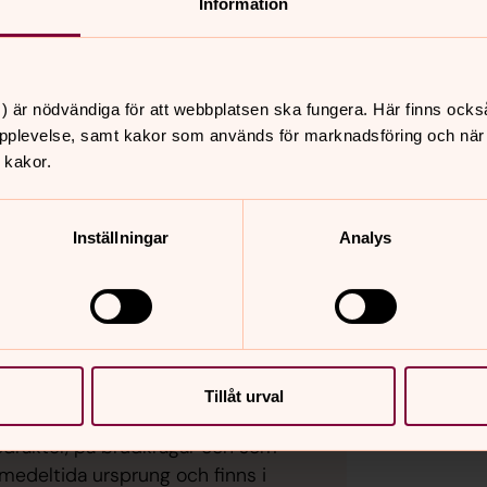
Information
ora kyrkan. När barnen växte upp fick det
om industri samt inom vård och omsorg
gar. Men de senaste åren har hon
rka smycken och väskor i trä, silver och
) är nödvändiga för att webbplatsen ska fungera. Här finns ocks
rjedalens samiska kulturstipendium
pplevelse, samt kakor som används för marknadsföring och när vi
 tillbaka till barndomen.
 kakor.
ppväxten och känns väldigt familjär.
få ta plats i kyrkorummet.
Inställningar
Analys
Tillåt urval
nodräkter, på brudkragar och som
edeltida ursprung och finns i