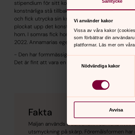
Samtycke
stipendium för sitt konstnärliga intresse i just St
konstnärliga stå tillbaka, hon jobbade för lön in
och fick utrycka sin kreativitet med husrenoverin
Vi använder kakor
plockat upp det konstnärliga igen och börjat tillve
Vissa av våra kakor (cookies
horn. I somras fick hon motta Region Jämtland Hä
som förbättrar din användaru
2022. Annamarias egen relation till Mariamalja går
plattformar. Läs mer om våra
- Den har formmässigt följt med mig genom hela u
Samtyckesval
Det är fint att vara en del av när det samiska ska 
Nödvändiga kakor
Fakta
Avvisa
Maljan används traditionellt i samiska kvin
utsmyckning på skärp. Föremålsformen har m