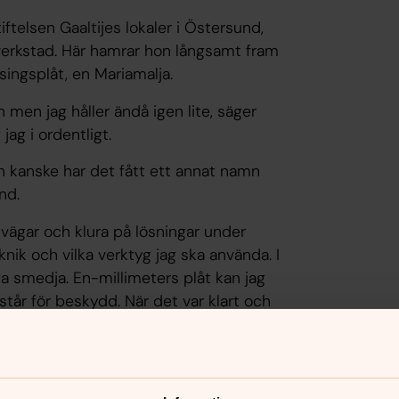
ftelsen Gaaltijes lokaler i Östersund,
 verkstad. Här hamrar hon långsamt fram
singsplåt, en Mariamalja.
n men jag håller ändå igen lite, säger
 jag i ordentligt.
en kanske har det fått ett annat namn
and.
 vägar och klura på lösningar under
nik och vilka verktyg jag ska använda. I
affa smedja. En-millimeters plåt kan jag
står för beskydd. När det var klart och
giften.
 hon på Änge Sameskola, en
skola i Östersund och fick ta emot ett