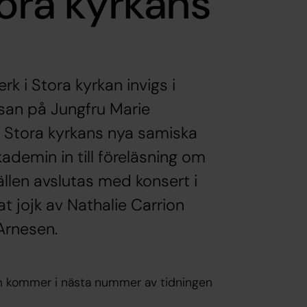
tora kyrkans
k i Stora kyrkan invigs i
an på Jungfru Marie
s Stora kyrkans nya samiska
ademin in till föreläsning om
llen avslutas med konsert i
t jojk av Nathalie Carrion
Arnesen.
som kommer i nästa nummer av tidningen