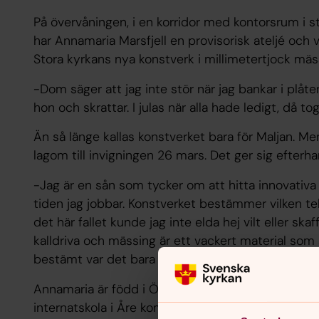
På övervåningen, i en korridor med kontorsrum i sti
har Annamaria Marsfjell en provisorisk ateljé och
Stora kyrkans nya konstverk i millimetertjock mäs
-Dom säger att jag inte stör när jag bankar i plåte
hon och skrattar. I julas när alla hade ledigt, då tog
Än så länge kallas konstverket bara för Maljan. M
lagom till invigningen 26 mars. Det ger sig efterh
-Jag är en sån som tycker om att hitta innovativa
tiden jag jobbar. Konstverket bestämmer vilken tek
det här fallet kunde jag inte elda hej vilt eller sk
kalldriva och mässing är ett vackert material som 
bestämt var det bara att sätta igång och lösa upp
Annamaria är född i Östersund. Grundskolan gick
internatskola i Åre kommun. Senare gick hon konst