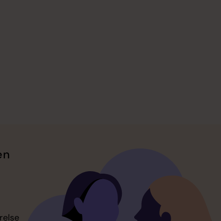
en
relse