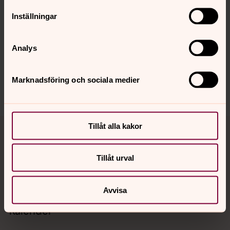
Inställningar
Senast ändrad 1 april 2022
Synpunkter eller frågor på sidans
Analys
innehåll?
osteraker.pastorat@svenskakyrkan.se
Marknadsföring och sociala medier
Dela
Tillbaka till toppen
Tillbaka till innehållet
Tillåt alla kakor
Tillåt urval
Kontakt
Avvisa
Kalender