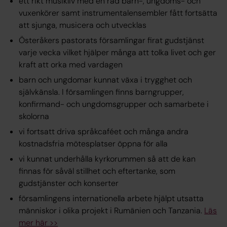
ett rikt musikliv med en rad barn-, ungdoms- och
vuxenkörer samt instrumentalensembler fått fortsätta
att sjunga, musicera och utvecklas
Österåkers pastorats församlingar firat gudstjänst
varje vecka vilket hjälper många att tolka livet och ger
kraft att orka med vardagen
barn och ungdomar kunnat växa i trygghet och
självkänsla. I församlingen finns barngrupper,
konfirmand- och ungdomsgrupper och samarbete i
skolorna
vi fortsatt driva språkcaféet och många andra
kostnadsfria mötesplatser öppna för alla
vi kunnat underhålla kyrkorummen så att de kan
finnas för såväl stillhet och eftertanke, som
gudstjänster och konserter
församlingens internationella arbete hjälpt utsatta
människor i olika projekt i Rumänien och Tanzania.
Läs
mer här >>