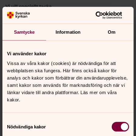
Vi vill speciellt tacka
Alla volontärer som gör det möjligt för kyrkan att vara en
öppen och välkomnande gemenskap.
Samtycke
Information
Om
Vi vill också passa på att lyfta fram samarbetet med
Berga Secondhand, Majblomman, ICA Skånsta och Runö
möten & events, där vi tillsammans kunnat dela ut
Vi använder kakor
julkkassar till barnfamiljer och andra som behöver lite
Vissa av våra kakor (cookies) är nödvändiga för att
extra omtanke i juletid.
webbplatsen ska fungera. Här finns också kakor för
analys och kakor som förbättrar din användarupplevelse,
samt kakor som används för marknadsföring och när vi
länkar vidare till andra plattformar. Läs mer om våra
Tro & liv
kakor.
Gud syns inte och kan inte påvisas genom
vetenskapliga experiment. Men tron är som kärleken,
något vi behöver och lever av när vi får ta emot den och
Samtyckesval
gärna ger vidare.
Nödvändiga kakor