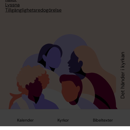
Lyssna
Tillgänglighetsredogörelse
Kalender
Kyrkor
Bibeltexter