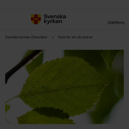
Till innehållet
Till undermeny
Sök
Meny
Svenska kyrkan Österåker
Tack för att du bidrar