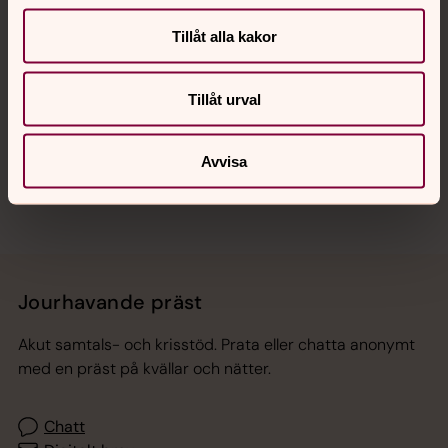
Tillåt alla kakor
Hitta snabbt
Tillåt urval
Sociala kanaler
Avvisa
Jourhavande präst
Akut samtals- och krisstöd. Prata eller chatta anonymt
med en präst på kvällar och nätter.
Chatt