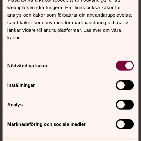
webbplatsen ska fungera. Här finns också kakor för
analys och kakor som förbättrar din användarupplevelse,
samt kakor som används för marknadsföring och när vi
Senast ändrad 3 augusti 2026
länkar vidare till andra plattformar. Läs mer om våra
Synpunkter eller frågor på sidans
kakor.
innehåll?
osteraker.pastorat@svenskakyrkan.se
Samtyckesval
Dela
Nödvändiga kakor
Tillbaka till toppen
Tillbaka till innehållet
Inställningar
Analys
Kontakt
Marknadsföring och sociala medier
Kalender