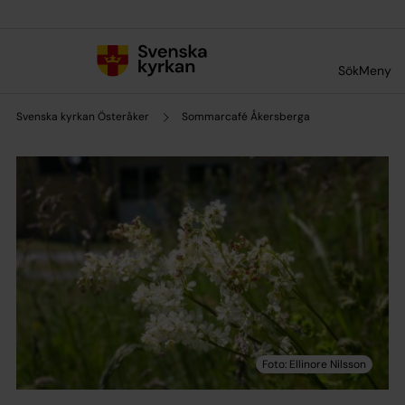
Till innehållet
Till undermeny
Sök
Meny
Svenska kyrkan Österåker
Sommarcafé Åkersberga