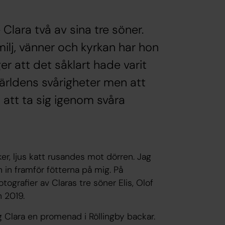
Clara två av sina tre söner.
ilj, vänner och kyrkan har hon
 att det såklart hade varit
ärldens svårigheter men att
h att ta sig igenom svåra
r, ljus katt rusandes mot dörren. Jag
 in framför fötterna på mig. På
ografier av Claras tre söner Elis, Olof
n 2019.
 Clara en promenad i Röllingby backar.