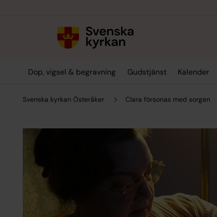
Till innehållet
Till undermeny
Dop, vigsel & begravning
Gudstjänst
Kalender
Svenska kyrkan Österåker
Clara försonas med sorgen