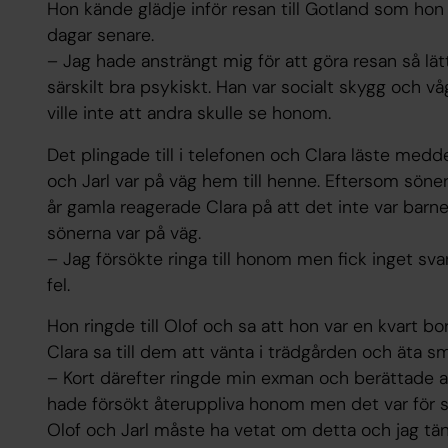
Hon kände glädje inför resan till Gotland som hon
dagar senare.
– Jag hade ansträngt mig för att göra resan så lä
särskilt bra psykiskt. Han var socialt skygg och v
ville inte att andra skulle se honom.
Det plingade till i telefonen och Clara läste medd
och Jarl var på väg hem till henne. Eftersom söner
år gamla reagerade Clara på att det inte var bar
sönerna var på väg.
– Jag försökte ringa till honom men fick inget sva
fel.
Hon ringde till Olof och sa att hon var en kvart b
Clara sa till dem att vänta i trädgården och äta sm
– Kort därefter ringde min exman och berättade att 
hade försökt återuppliva honom men det var för sen
Olof och Jarl måste ha vetat om detta och jag tä