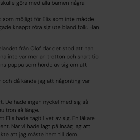
 skulle göra med alla barnen några
tt som möjligt för Elis som inte mådde
ågade knappt röra sig ute bland folk. Han
elandet från Olof där det stod att han
na inte var mer än tretton och snart tio
nens pappa som hörde av sig om att
r och då kände jag att någonting var
ort. De hade ingen nyckel med sig så
ultron så länge.
Elis hade tagit livet av sig. En läkare
t. När vi hade lagt på insåg jag att
nkte att jag måste hem till dem.