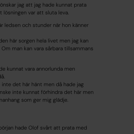
nskar jag att jag hade kunnat prata
 lösningen var att sluta leva.
n är ledsen och stunder när hon känner
den här sorgen hela livet men jag kan
. Om man kan vara sårbara tillsammans
hade kunnat vara annorlunda men
då.
inte det här hänt men då hade jag
anske inte kunnat förhindra det här men
mmanhang som ger mig glädje.
 början hade Olof svårt att prata med