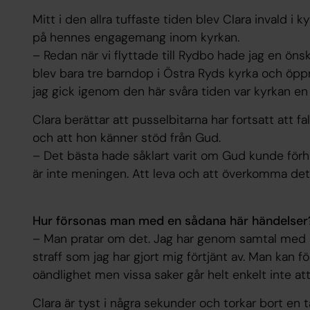
Mitt i den allra tuffaste tiden blev Clara invald i 
på hennes engagemang inom kyrkan.
– Redan när vi flyttade till Rydbo hade jag en öns
blev bara tre barndop i Östra Ryds kyrka och öpp
jag gick igenom den här svåra tiden var kyrkan en 
Clara berättar att pusselbitarna har fortsatt att fa
och att hon känner stöd från Gud.
– Det bästa hade såklart varit om Gud kunde förh
är inte meningen. Att leva och att överkomma det
Hur försonas man med en sådana här händelser
– Man pratar om det. Jag har genom samtal med an
straff som jag har gjort mig förtjänt av. Man kan fö
oändlighet men vissa saker går helt enkelt inte at
Clara är tyst i några sekunder och torkar bort en tå