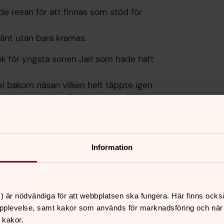
de resan för att finnas som stöd för
hänt utan bara kramas.
ök för yngsta sonen Jarl som hade haft
el bakom näsan vilken helt täppte igen
 den bort men han återhämtade sig inte
mma tillbaka om det inte blev bättre.
tt andas så Clara ringde 112. Medan hon
 hans hjärta stannade.
Information
det hade dröjt för lång tid vilket
gn senare förklarades hans hjärndöd och
) är nödvändiga för att webbplatsen ska fungera. Här finns ocks
katten, som jag nu får veta heter Tjatte,
pplevelse, samt kakor som används för marknadsföring och när vi
 kakor.