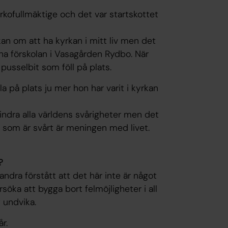
kyrkofullmäktige och det var startskottet
kan om att ha kyrkan i mitt liv men det
na förskolan i Vasagården Rydbo. När
pusselbit som föll på plats.
lla på plats ju mer hon har varit i kyrkan
indra alla världens svårigheter men det
 som är svårt är meningen med livet.
?
dra förstått att det här inte är något
rsöka att bygga bort felmöjligheter i all
t undvika.
r.