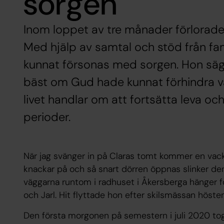
sorgen
Inom loppet av tre månader förlorade 
Med hjälp av samtal och stöd från fam
kunnat försonas med sorgen. Hon säger
bäst om Gud hade kunnat förhindra v
livet handlar om att fortsätta leva oc
perioder.
När jag svänger in på Claras tomt kommer en vacke
knackar på och så snart dörren öppnas slinker den
väggarna runtom i radhuset i Åkersberga hänger fot
och Jarl. Hit flyttade hon efter skilsmässan höste
Den första morgonen på semestern i juli 2020 tog