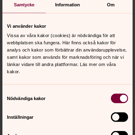
Samtalsstöd
Samtycke
Information
Om
Ibland behöver man någon att prata med. Medarbetarna
har tystnadsplikt, för inga journaler och samtalet är
Vi använder kakor
kostnadsfritt.
Vissa av våra kakor (cookies) är nödvändiga för att
webbplatsen ska fungera. Här finns också kakor för
Studiebesök i Barnens katedral
analys och kakor som förbättrar din användarupplevelse,
I Kolbergakyrkan-Barnens katedral har barnen en
samt kakor som används för marknadsföring och när vi
självklar plats i gudstjänsten. Boka studiebesök med ditt
länkar vidare till andra plattformar. Läs mer om våra
arbetslag så berättar vi om "Mässa med små och stora".
kakor.
Samtyckesval
Senast ändrad 27 augusti 2024
Nödvändiga kakor
Synpunkter eller frågor på sidans
innehåll?
Inställningar
oskarshamns.forsamling@svenskakyrkan.se
Dela