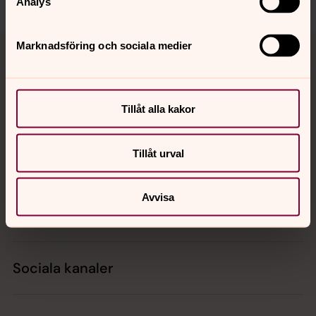
Analys
Tillbaka till toppen
Tillbaka till innehållet
Marknadsföring och sociala medier
Kontakt
Tillåt alla kakor
Tillåt urval
Kalender
Avvisa
Hitta snabbt
Sociala kanaler