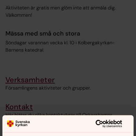
Aktiviteten är gratis men glöm inte att anmäla dig.
Välkommen!
Mässa med små och stora
Söndagar varannan vecka kl. 10 i Kolbergakyrkan-
Barnens katedral.
Verksamheter
Församlingens aktiviteter och grupper.
Kontakt
Här hittar du olika kontaktvägar till Oskarshamns
församling.