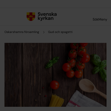
Till innehållet
Till undermeny
Sök
Meny
Oskarshamns församling
Gud och spagetti