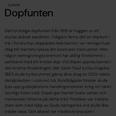
Lyssna
Dopfunten
Den fyrsidiga dopfunten från 1918 är huggen ur ett
stycke skånsk sandsten. Tidigare fanns det en dopfunt i
trä. I fornkyrkan doppades hela barnet i en reningsritual.
Idag blir barnets hjässa lätt bestruket med vatten. Men
någon namngivningsceremoni har aldrig förekommit i
samband med ett kristet dop. Vid dopet upptas barnet i
den kristna församlingen. När Sankt Pauli kyrka invigdes
1883 skulle kyrkorummet gärna låna drag av 1200-talets
detaljrikedom i utskuret trä. Rundbågade fönster skulle
lysa upp gudstjänstens handlingsmönster kring ett tänkt
osynligt livets träd. Dopet gav barnet livets vatten och
markerade rötterna på detta träd. Predikan var trädets
stam som med hjälp av Guds näringsrika ord skulle låta
trädet växa. Och altaret var trädets krona som i