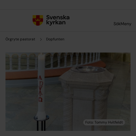
Till innehållet
Till undermeny
Sök
Meny
Örgryte pastorat
Dopfunten