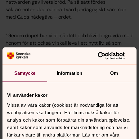
nattvarden gav livets bröd. På så sätt fördes
sakramenten dop och nattvard pedagogiskt samman
med Guds nådegåva – ordet.
”Genom dopet har vi alltså dött och blivit begravda med
honom för att också vi skall leva i ett nytt liv, så som
Kristus uppväcktes från de döda genom Faderns
härlighet.”
Rom. 6:4
Samtycke
Information
Om
Vi använder kakor
Senast ändrad 4 september 2023
Synpunkter eller frågor på sidans
Vissa av våra kakor (cookies) är nödvändiga för att
innehåll?
webbplatsen ska fungera. Här finns också kakor för
analys och kakor som förbättrar din användarupplevelse,
orgryte.pastorat@svenskakyrkan.se
samt kakor som används för marknadsföring och när vi
Dela
länkar vidare till andra plattformar. Läs mer om våra