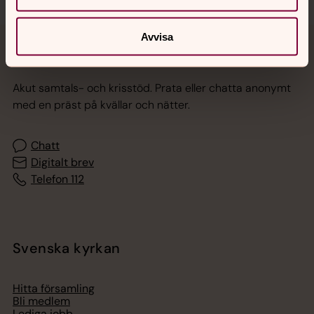
Avvisa
Jourhavande präst
Akut samtals- och krisstöd. Prata eller chatta anonymt
med en präst på kvällar och nätter.
Chatt
Digitalt brev
Telefon 112
Svenska kyrkan
Hitta församling
Bli medlem
Lediga jobb