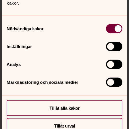
kakor.
Tillbaka till toppen
Tillbaka till innehållet
Samtyckesval
Nödvändiga kakor
Kontakt
Inställningar
Kalender
Analys
Marknadsföring och sociala medier
Hitta snabbt
Sociala kanaler
Tillåt alla kakor
Tillåt urval