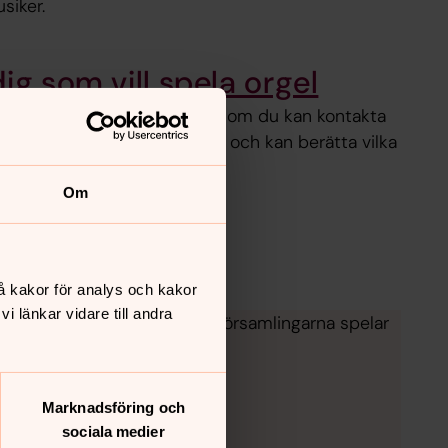
siker.
ig som vill spela orgel
onsulenter eller stiftsmusiker som du kan kontakta
dig som vill börja spela orgel och kan berätta vilka
om du kan välja på.
Om
å kakor för analys och kakor
 länkar vidare till andra
 Som mötes- och läroplats i församlingarna spelar
Marknadsföring och
sociala medier