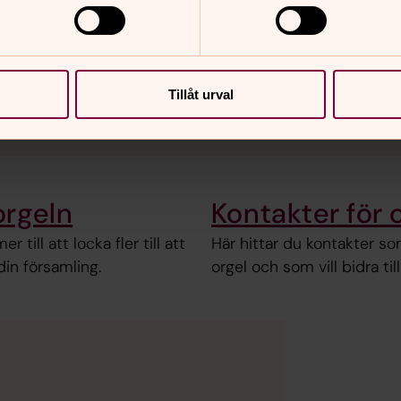
Tillåt urval
 orgeln
Kontakter för 
till att locka fler till att
Här hittar du kontakter so
in församling.
orgel och som vill bidra til