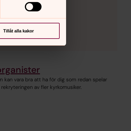
Tillåt alla kakor
organister
m kan vara bra att ha för dig som redan spelar
l rekryteringen av fler kyrkomusiker.