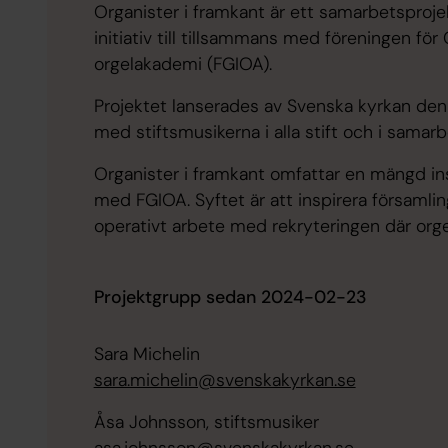
Organister i framkant är ett samarbetsproj
initiativ till tillsammans med föreningen för
orgelakademi (FGIOA).
Projektet lanserades av Svenska kyrkan den
med stiftsmusikerna i alla stift och i sama
Organister i framkant omfattar en mängd ins
med FGIOA. Syftet är att inspirera församlin
operativt arbete med rekryteringen där orgel
Projektgrupp sedan 2024-02-23
Sara Michelin
sara.michelin@svenskakyrkan.se
Åsa Johnsson, stiftsmusiker
asa.johnsson@svenskakyrkan.se