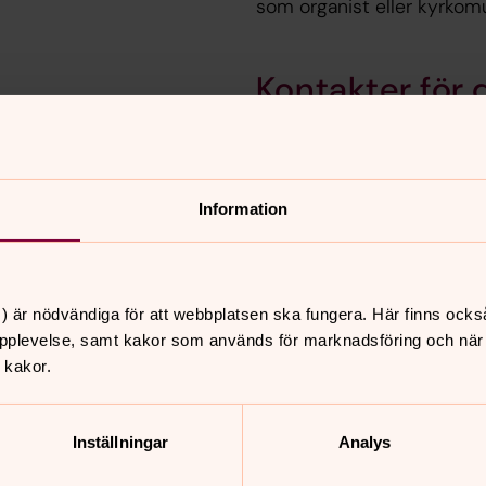
som organist eller kyrkomu
Kontakter för d
r om orgel i de informativa
I varje stift finns musikk
för vägledning. De hjälper 
orgelnätverk och kurser s
Information
 och vill bidra
) är nödvändiga för att webbplatsen ska fungera. Här finns ocks
pplevelse, samt kakor som används för marknadsföring och när vi
n bjuder in barnen till orgelmusikens fantastiska värld.
 kakor.
rt viktig roll för barnens väg in till orgeln.
Inställningar
Analys