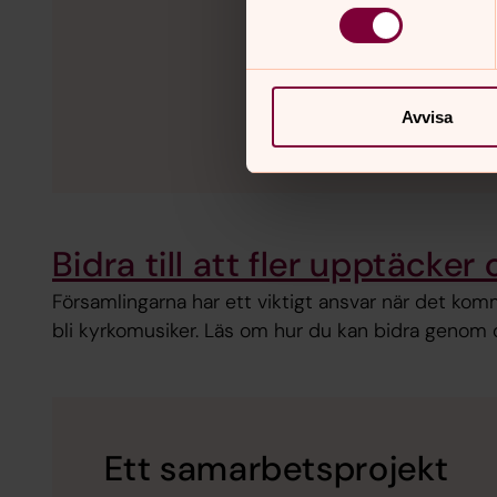
Avvisa
Bidra till att fler upptäcker
Församlingarna har ett viktigt ansvar när det kommer 
bli kyrkomusiker. Läs om hur du kan bidra genom d
Ett samarbetsprojekt