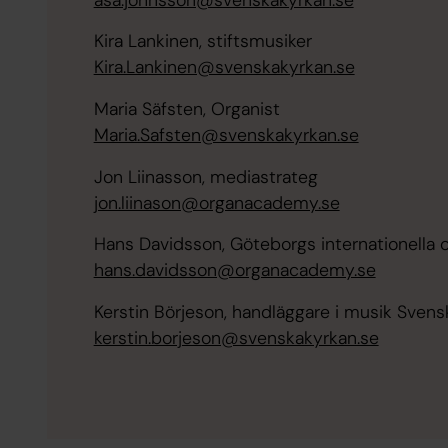
Kira Lankinen, stiftsmusiker
Kira.Lankinen@svenskakyrkan.se
Maria Säfsten, Organist
Maria.Safsten@svenskakyrkan.se
Jon Liinasson, mediastrateg
jon.liinason@organacademy.se
Hans Davidsson, Göteborgs internationella 
hans.davidsson@organacademy.se
Kerstin Börjeson, handläggare i musik Svens
kerstin.borjeson@svenskakyrkan.se