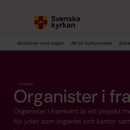
Till innehållet
Till undermeny
Aktiviteter med orgeln
Att bli kyrkomusiker
Bidra
Lyssna
Organister i f
Organister i framkant är ett projekt 
för yrket som organist och kantor sam