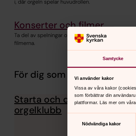
i, där orgeln spelar huvudrollen.
Konserter och filmer
Ta del av spelningar och konserter eller lär dig me
filmerna.
Samtycke
För dig som är kyrkomusiker
Vi använder kakor
Vissa av våra kakor (cookies
som förbättrar din användaru
Starta och driva en
Orgelklubbe
plattformar. Läs mer om våra
den en oerhö
orgelklubb
Samtyckesval
Nödvändiga kakor