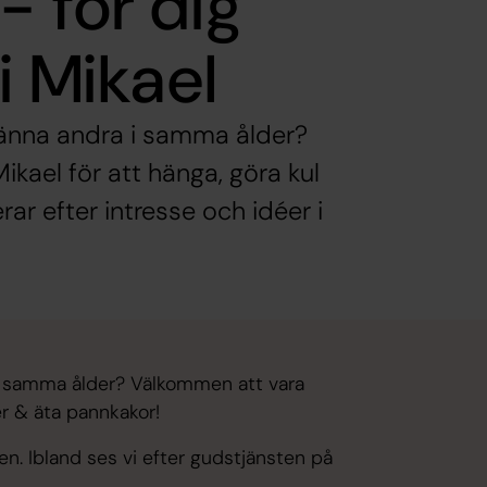
- för dig
i Mikael
 känna andra i samma ålder?
kael för att hänga, göra kul
rar efter intresse och idéer i
a i samma ålder? Välkommen att vara
er & äta pannkakor!
pen. Ibland ses vi efter gudstjänsten på