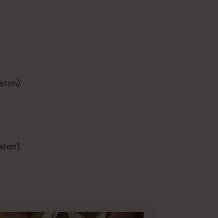
sten)​
sten)​