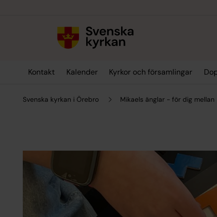
Till innehållet
Till undermeny
Kontakt
Kalender
Kyrkor och församlingar
Dop
Svenska kyrkan i Örebro
Mikaels änglar - för dig mellan 