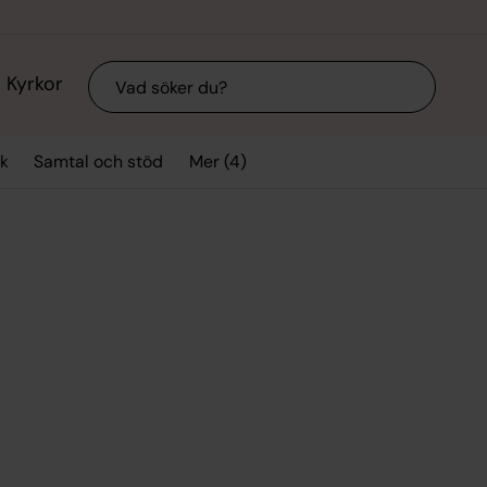
Sök
Kyrkor
Mer (4)
k
Samtal och stöd