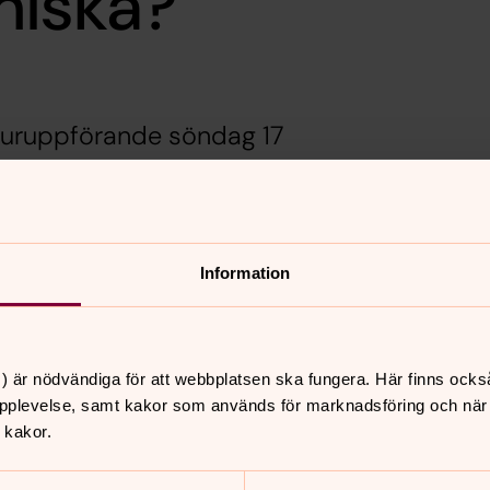
niska?
 uruppförande söndag 17
ruppförandet av stycket ”Vad är en
Information
dmark från Piteå. Stycket är beställt av
eum. Texten i stycket är inspirerad av
 kyrkfönstren byggdes, och även tankar
r.
) är nödvändiga för att webbplatsen ska fungera. Här finns ocks
pplevelse, samt kakor som används för marknadsföring och när vi
 kakor.