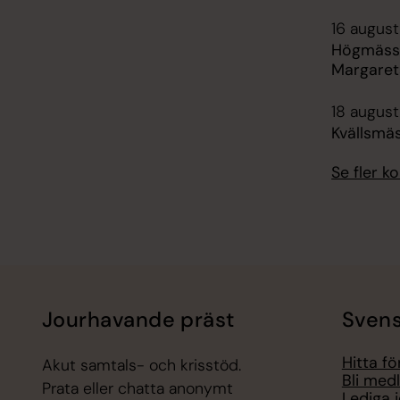
16 august
Högmässa
Margaret
18 august
Kvällsmäs
Se fler 
Jourhavande präst
Svens
Hitta f
Akut samtals- och krisstöd.
Bli med
Prata eller chatta anonymt
Lediga 