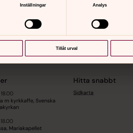
nnehåll?
Inställningar
Analys
Tillåt urval
er
Hitta snabbt
Sidkarta
 18.00
 m kyrkkaffe, Svenska
akyrkan
 18.00
sa, Mariakapellet