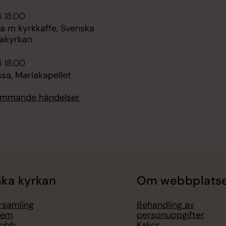
i 18.00
 m kyrkkaffe, Svenska
akyrkan
i 18.00
sa, Mariakapellet
kommande händelser
ka kyrkan
Om webbplats
örsamling
Behandling av
lem
personuppgifter
jobb
Kakor