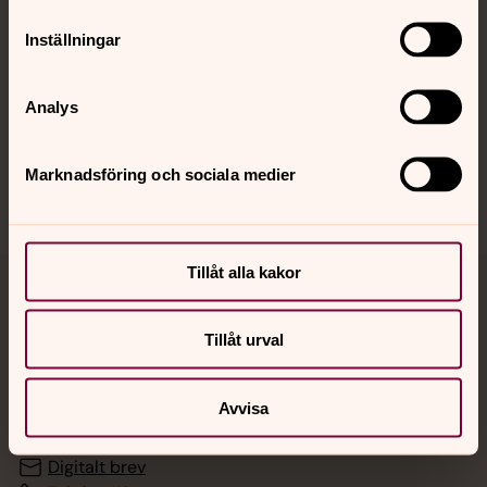
Inställningar
Hitta snabbt
Analys
Sociala kanaler
Marknadsföring och sociala medier
Tillåt alla kakor
Jourhavande präst
Tillåt urval
Akut samtals- och krisstöd. Prata eller chatta anonymt
med en präst på kvällar och nätter.
Avvisa
Chatt
Digitalt brev