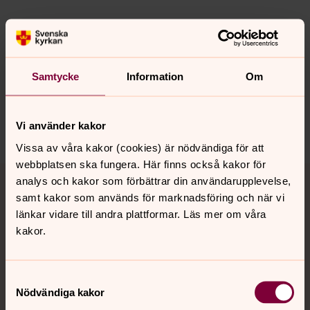
Synpunkter eller frågor på sidans
Samtycke
Information
Om
innehåll?
oslo@svenskakyrkan.se
Dela
Vi använder kakor
Vissa av våra kakor (cookies) är nödvändiga för att
webbplatsen ska fungera. Här finns också kakor för
Tillbaka till toppen
Tillbaka till innehållet
analys och kakor som förbättrar din användarupplevelse,
samt kakor som används för marknadsföring och när vi
länkar vidare till andra plattformar. Läs mer om våra
kakor.
Kontakt
Samtyckesval
Kalender
Nödvändiga kakor