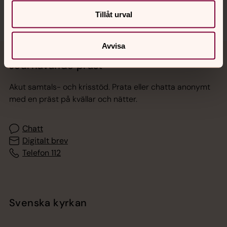
Tillåt urval
Avvisa
Jourhavande präst
Akut samtals- och krisstöd. Prata eller chatta anonymt
med en präst på kvällar och nätter.
Chatt
Digitalt brev
Telefon 112
Svenska kyrkan