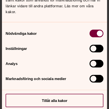
samt kakor som används för marknadsföring och när vi
länkar vidare till andra plattformar. Läs mer om våra
Dela
kakor.
Tillbaka till toppen
Tillbaka till innehållet
Samtyckesval
Nödvändiga kakor
Kontakt
Inställningar
Analys
Kalender
Marknadsföring och sociala medier
Hitta snabbt
Tillåt alla kakor
Sociala kanaler