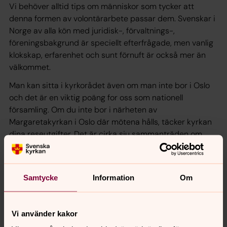
Vi behöver alltid tips om människor som tycker att
denna formen av volontärarbete passar dem. Svenskar i
Norge av alla kön med juridisk-, förvaltnings-,
föreningsbakgrund är speciellt efterfrågade, men vanlig
klokskap, erfarenhet och sunt förnuft är också mer än
välkommet.
Man kan sitta i kyrkorådet även om man inte bor i Oslo
och det är en viktig poäng for oss som nationell
församling. Om du inte bor i närheten av
Margaretakyrkan i Oslo där mötena hålls, täcker kyrkan
dina reseutgifter. Det är cirka sju sammanträden om
året och mötesdatumen tillkännages i god tid.
Låter det spännande?
Samtycke
Information
Om
Skriv till mig och berätta mer om dig själv eller ge tips på
någon som du tycker att vi ska kontakta.
Tack för hjälpen!
Vi använder kakor
Richard Klingspor /ordf. valkommittèn