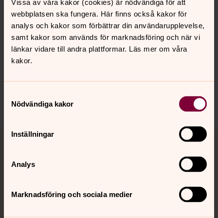
Vissa av våra kakor (cookies) är nödvändiga för att
richard@primeforlife.no
webbplatsen ska fungera. Här finns också kakor för
analys och kakor som förbättrar din användarupplevelse,
samt kakor som används för marknadsföring och när vi
länkar vidare till andra plattformar. Läs mer om våra
Synpunkter eller frågor på sidans
kakor.
innehåll?
oslo@svenskakyrkan.se
Samtyckesval
Dela
Nödvändiga kakor
Tillbaka till toppen
Tillbaka till innehållet
Inställningar
Analys
Kontakt
Marknadsföring och sociala medier