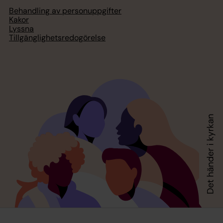
Behandling av personuppgifter
Kakor
Lyssna
Tillgänglighetsredogörelse