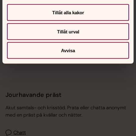
Kalender
Tillåt alla kakor
Hitta snabbt
Tillåt urval
Sociala kanaler
Avvisa
Jourhavande präst
Akut samtals- och krisstöd. Prata eller chatta anonymt
med en präst på kvällar och nätter.
Chatt