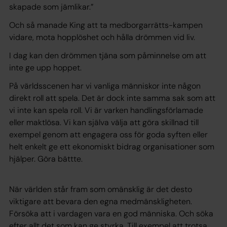
skapade som jämlikar.”
Och så manade King att ta medborgarrätts-kampen
vidare, mota hopplöshet och hålla drömmen vid liv.
I dag kan den drömmen tjäna som påminnelse om att
inte ge upp hoppet.
På världsscenen har vi vanliga människor inte någon
direkt roll att spela. Det är dock inte samma sak som att
vi inte kan spela roll. Vi är varken handlingsförlamade
eller maktlösa. Vi kan själva välja att göra skillnad till
exempel genom att engagera oss för goda syften eller
helt enkelt ge ett ekonomiskt bidrag organisationer som
hjälper. Göra bättte.
När världen står fram som omänsklig är det desto
viktigare att bevara den egna medmänskligheten.
Försöka att i vardagen vara en god människa. Och söka
efter allt det som kan ge styrka. Till exempel att trotsa