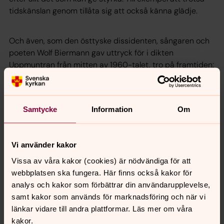
tidskänslan genom tillåta sig att också känna glädje.
Och även, som den östtyske dissidenten, sångaren och
poeten Wolf Biermann gav uttryck för i dikten
Uppmuntran från mitten av 1960-talet, tro på framtiden:
Nej, låt dig ej förhårdna
i denna hårda tid.
Dom alltför hårda brister,
Samtycke
Information
Om
dom alltför styva mister
sin vassa udd därvid.
Vi använder kakor
Nej, låt dig ej förbittras
i denna bittra tid,
Vissa av våra kakor (cookies) är nödvändiga för att
för grämelsen den bygger
webbplatsen ska fungera. Här finns också kakor för
ett galler runt omkring dig,
analys och kakor som förbättrar din användarupplevelse,
och makten klarar sig.
samt kakor som används för marknadsföring och när vi
länkar vidare till andra plattformar. Läs mer om våra
Nej, låt dig ej förskräckas
kakor.