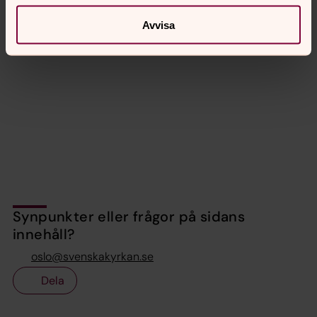
Avvisa
Synpunkter eller frågor på sidans
innehåll?
oslo@svenskakyrkan.se
Dela