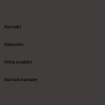
Tillbaka till toppen
Tillbaka till innehållet
Kontakt
Kalender
Hitta snabbt
Sociala kanaler