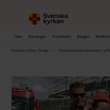
Till innehållet
Till undermeny
Oslo
Stavanger
Trondheim
Bergen
Medlem
Svenska kyrkan i Norge
Gränsöverskidande beslut i tuffa