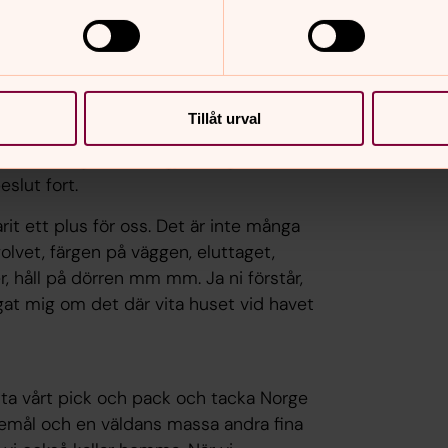
er på helgerna till Sverige så att barnen
r sin nya förskola och skapa en känsla
striktionerna med karantänhotell och
 har fått projektleda vårt bygge på
fonen och ibland har sett upp mer i en
Tillåt urval
onde på personens kompetens av
ojektledning som har gjort mig och min
slut fort.
t ett plus för oss. Det är inte många
olvet, färgen på väggen, eluttaget,
er, håll på dörren mm mm. Ja ni förstår,
ågat mig om det där vita huset vid havet
ta vårt pick och pack och tacka Norge
ftemål och en väldans massa andra fina