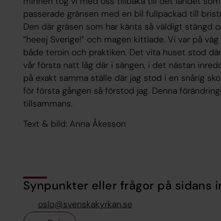
minnen tog vi med oss tillbaka till det landet som
passerade gränsen med en bil fullpackad till brist
Den där gräsen som har känts så väldigt stängd o
”heeej Sverige!” och magen kittlade. Vi var på v
både teroin och praktiken. Det vita huset stod dä
vår första natt låg där i sängen, i det nästan inr
på exakt samma ställe där jag stod i en snårig s
för första gången så förstod jag. Denna förändrin
tillsammans.
Text & bild: Anna Åkesson
Synpunkter eller frågor på sidans i
oslo@svenskakyrkan.se