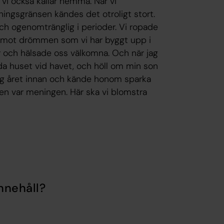
 vi också kallar hemma. När vi
ningsgränsen kändes det otroligt stort.
ch ogenomtränglig i perioder. Vi ropade
äg mot drömmen som vi har byggt upp i
r och hälsade oss välkomna. Och när jag
edda huset vid havet, och höll om min son
kog året innan och kände honom sparka
gen var meningen. Här ska vi blomstra
nnehåll?