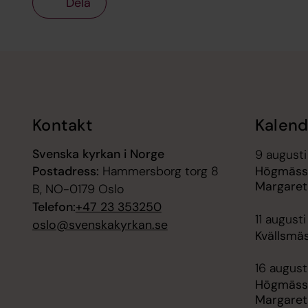
Dela
Tillbaka till toppen
Tillbaka till innehållet
Kontakt
Kalend
Svenska kyrkan i Norge
9 augusti
Postadress:
Hammersborg torg 8
Högmässa
Margaret
B, NO-0179 Oslo
Telefon:
+47 23 353250
11 augusti
oslo@svenskakyrkan.se
Kvällsmäs
16 august
Högmässa
Margaret