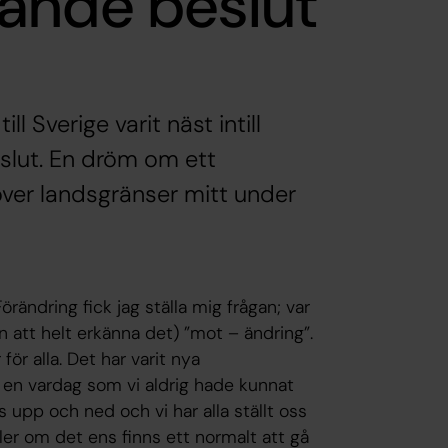
ande beslut
l Sverige varit näst intill
slut. En dröm om ett
 över landsgränser mitt under
rändring fick jag ställa mig frågan; var
an att helt erkänna det) ”mot – ändring”.
för alla. Det har varit nya
tt en vardag som vi aldrig hade kunnat
s upp och ned och vi har alla ställt oss
ller om det ens finns ett normalt att gå