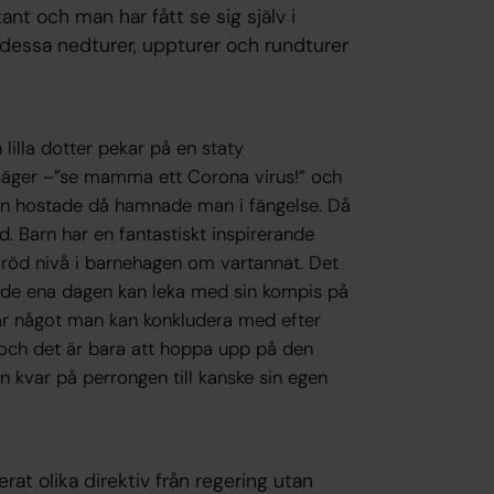
stant och man har fått se sig själv i
dessa nedturer, uppturer och rundturer
lilla dotter pekar på en staty
 säger –”se mamma ett Corona virus!” och
man hostade då hamnade man i fängelse. Då
id. Barn har en fantastiskt inspirerande
h röd nivå i barnehagen om vartannat. Det
för de ena dagen kan leka med sin kompis på
är något man kan konkludera med efter
t och det är bara att hoppa upp på den
kvar på perrongen till kanske sin egen
rat olika direktiv från regering utan