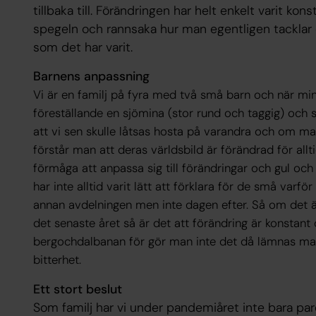
tillbaka till. Förändringen har helt enkelt varit kon
spegeln och rannsaka hur man egentligen tacklar 
som det har varit.
Barnens anpassning
Vi är en familj på fyra med två små barn och när min 
föreställande en sjömina (stor rund och taggig) och
att vi sen skulle låtsas hosta på varandra och om 
förstår man att deras världsbild är förändrad för allt
förmåga att anpassa sig till förändringar och gul oc
har inte alltid varit lätt att förklara för de små var
annan avdelningen men inte dagen efter. Så om det 
det senaste året så är det att förändring är konstan
bergochdalbanan för gör man inte det då lämnas man 
bitterhet.
Ett stort beslut
Som familj har vi under pandemiåret inte bara pare