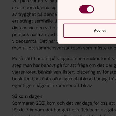
Vår plan var att vi skulle göra mycket själva, åka n
skulle börja känna sig som hemma, leka lite utanfö
av trygghet på denna nya plats. Så kom de nya re
ett stängt samhälle. Jahapp... Förändring. Igen. Vi
distans via den vid det här laget välanvända tele
Avvisa
persons näsa än vad vi faktiskt bygger lite ber
videosamtal. Det har varit en koordinering och pr
man till ett sammansvetsat team som måste ta be
På så sätt har det påtvingande hemmakontoret vari
steg man har behövt gå för att fråga om det där g
vattenröret, bänkskivan, listen, placering av fönst
besluten har känts oändliga och ibland har jag fr
egentligen någonsin kommer att bli av.
Så kom dagen
Sommaren 2021 kom och det var dags för oss att 
för de 7 år som det har gett oss. Två barn, ett gi