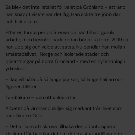
Så blev det inte. Istället föll valet på Grönland – ett land
han knappt visste var det låg. Han sökte tre jobb där
och fick alla tre.
Efter en första period återvände han till sitt gamla
arbete, men beslutet hade redan börjat ta form. 2019 sa
han upp sig och valde att satsa. Nu pendlar han mellan
småstadslivet i Norge och isolerade städer och
bosättningar på norra Grönland - med en nytändning i
yrkeslivet.
– Jag vill hålla på så länge jag kan, så länge hälsan och
ögonen tillåter.
Tandläkare – och ett enklare liv
Arbetet på Grönland skiljer sig markant från livet som
tandläkare i Oslo.
– Det är som att skruva tillbaka den odontologiska
klockan. Där handlar det om det mest grundläggande –