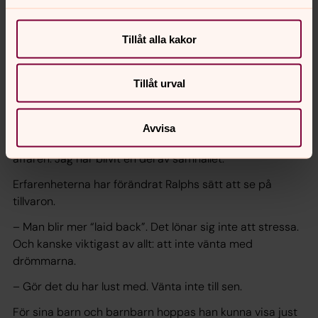
En ny syn på livet och drömmar som fortsätter
Tillåt alla kakor
De första åren möttes han med viss skepsis mot ännu
en ny tandläkare utifrån. Men med tiden har relationerna
Tillåt urval
förändrats. Att han återvänder gång på gång betyder
något – både för invånarna och för honom själv.
Avvisa
– Nu får jag kramar på flygplatsen. Jag hälsar på folk i
affären. Jag har blivit en del av samhället.
Erfarenheterna har förändrat Ralphs sätt att se på
tillvaron.
– Man blir mer “laid back”. Det lönar sig inte att stressa.
Och kanske viktigast av allt: att inte vänta med
drömmarna.
– Gör det du har lust med. Vänta inte till sen.
För sina barn och barnbarn hoppas han kunna visa just