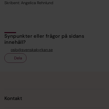
Skribent: Angelica Rehnlund
Synpunkter eller frågor på sidans
innehåll?
oslo@svenskakyrkan.se
Dela
Tillbaka till toppen
Tillbaka till innehållet
Kontakt