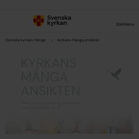
Till innehållet
Till undermeny
Sök
Meny
Svenska kyrkan i Norge
Kyrkans många ansikten