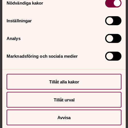
till
Nödvändiga kakor
oslo@svenskakyrkan.se
för mer information.
Inställningar
Analys
Senast ändrad 17 februari 2026
Synpunkter eller frågor på sidans
innehåll?
Marknadsföring och sociala medier
oslo@svenskakyrkan.se
Dela
Tillåt alla kakor
Tillbaka till toppen
Tillbaka till innehållet
Tillåt urval
Avvisa
Kontakt