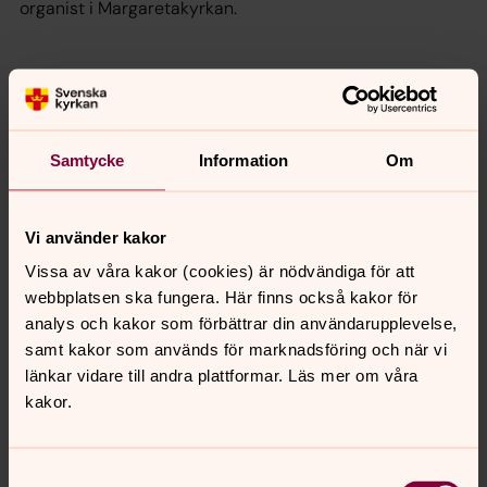
organist i Margaretakyrkan.
Samtycke
Information
Om
Vi använder kakor
Vill du köpa boken och stötta det diakonala
Vissa av våra kakor (cookies) är nödvändiga för att
arbetet?
webbplatsen ska fungera. Här finns också kakor för
Boken säljs till förmån för diakonalt arbete. Alla intäkter
analys och kakor som förbättrar din användarupplevelse,
går oavkortat till kyrkligt diakonalt arbete och Kirkens
samt kakor som används för marknadsföring och när vi
bymisjon i Oslo.
länkar vidare till andra plattformar. Läs mer om våra
kakor.
Kostnaden för boken är 200,- NOK eller valfritt högre
belopp och betalas via VIPPS 10527
Ta kontakt med någon ur peronalen eller sänd ett mail
Samtyckesval