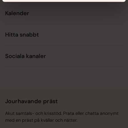
Kalender
Hitta snabbt
Sociala kanaler
Jourhavande präst
Akut samtals- och krisstöd. Prata eller chatta anonymt
med en präst på kvällar och nätter.